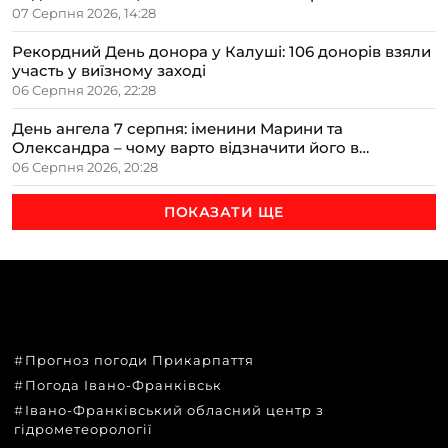
07 Серпня 2026, 14:28
Рекордний День донора у Калуші: 106 донорів взяли
участь у виїзному заході
06 Серпня 2026, 22:28
День ангела 7 серпня: іменини Марини та
Олександра – чому варто відзначити його в
сімейному колі
06 Серпня 2026, 20:28
ПОКАЗАТИ ЩЕ
ТЕМИ
Прогноз погоди Прикарпаття
Погода Івано-Франківськ
Івано-Франківський обласний центр з
гідрометеорології