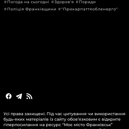
Погода на сьогодні
Здоров'я
Поради
Поліція Франківщини
"Прикарпаттяобленерго"
КАТЕГОРІЇ
Головні новини за сьогодні
Новини Івано-Франківська
Новини Прикарпаття
Новини України та світу
Статті та блоги
Новини бізнесу
Усі права захищені. Під час цитування чи використання
будь-яких матеріалів із сайту обов’язковим є відкрите
гіперпосилання на ресурс “Моє місто Франківськ”