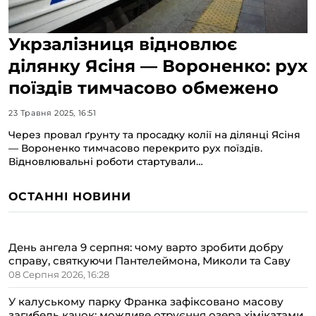
Укрзалізниця відновлює
ділянку Ясіня — Вороненко: рух
поїздів тимчасово обмежено
23 Травня 2025, 16:51
Через провал ґрунту та просадку колії на ділянці Ясіня
— Вороненко тимчасово перекрито рух поїздів.
Відновлювальні роботи стартували…
ОСТАННІ НОВИНИ
День ангела 9 серпня: чому варто зробити добру
справу, святкуючи Пантелеймона, Миколи та Саву
08 Серпня 2026, 16:28
У калуському парку Франка зафіксовано масову
загибель качок: можливе отруєння озера хімікатами