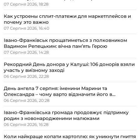
07 Серпня 2026, 18:28
Как устроены сплит-платежи для маркетплейсов и
почему это важно
07 Серпня 2026, 16:40
Івано-Франківськ прощатиметься з полковником
Вадимом Репецьким: вічна пам’ять Герою
07 Серпня 2026, 14:28
Рекордний День донора у Калуші: 106 донорів взяли
участь у виїзному заході
06 Серпня 2026, 22:28
День ангела 7 серпня: іменини Марини та
Олександра – чому варто відзначити його в
сімейному колі
06 Серпня 2026, 20:28
Івано-Франківська громада продовжує підтримку
родин з новонародженими малюками
06 Серпня 2026, 16:28
Коли найкраще копати картоплю: як уникнути гниття