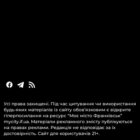
КАТЕГОРІЇ
Головні новини за сьогодні
Новини Івано-Франківська
Новини Прикарпаття
Новини України та світу
Статті та блоги
Новини бізнесу
Усі права захищені. Під час цитування чи використання
будь-яких матеріалів із сайту обов’язковим є відкрите
гіперпосилання на ресурс “Моє місто Франківськ”
mycity.if.ua. Матеріали рекламного змісту публікуються
на правах реклами. Редакція не відповідає за їх
достовірність. Сайт для користувачів 21+.