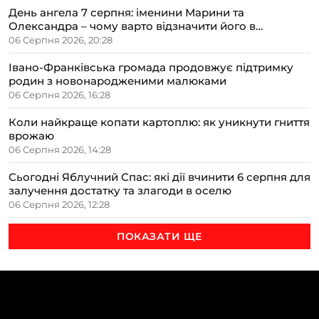
День ангела 7 серпня: іменини Марини та
Олександра – чому варто відзначити його в
сімейному колі
06 Серпня 2026, 20:28
Івано-Франківська громада продовжує підтримку
родин з новонародженими малюками
06 Серпня 2026, 16:28
Коли найкраще копати картоплю: як уникнути гниття
врожаю
06 Серпня 2026, 14:28
Сьогодні Яблучний Спас: які дії вчинити 6 серпня для
залучення достатку та злагоди в оселю
06 Серпня 2026, 12:28
ПОКАЗАТИ ЩЕ
ТЕМИ