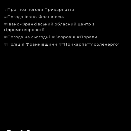
Прогноз погоди Прикарпаття
Погода Івано-Франківськ
Івано-Франківський обласний центр з
гідрометеорології
Погода на сьогодні
Здоров'я
Поради
Поліція Франківщини
"Прикарпаттяобленерго"
КАТЕГОРІЇ
Головні новини за сьогодні
Новини Івано-Франківська
Новини Прикарпаття
Новини України та світу
Статті та блоги
Новини бізнесу