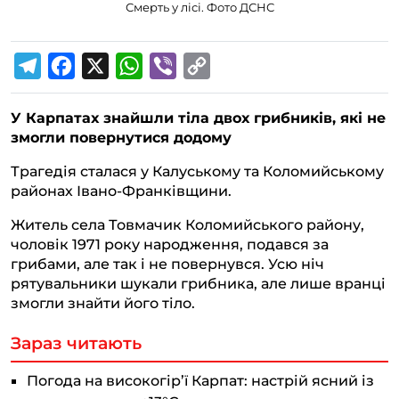
Смерть у лісі. Фото ДСНС
T
F
X
W
V
C
e
a
h
i
o
У Карпатах знайшли тіла двох грибників, які не
l
c
a
b
p
змогли повернутися додому
e
e
t
e
y
Трагедія сталася у Калуському та Коломийському
g
b
s
r
L
районах Івано-Франківщини.
r
o
A
i
Житель села Товмачик Коломийського району,
a
o
p
n
чоловік 1971 року народження, подався за
m
k
p
k
грибами, але так і не повернувся. Усю ніч
рятувальники шукали грибника, але лише вранці
змогли знайти його тіло.
Зараз читають
Погода на високогір’ї Карпат: настрій ясний із