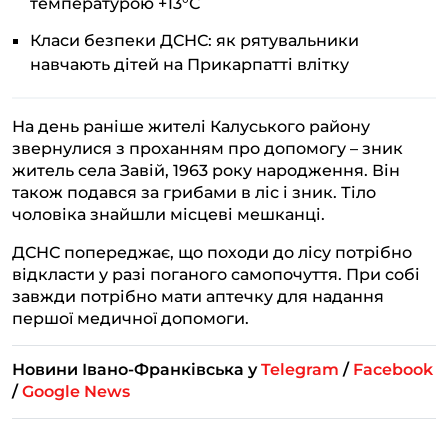
температурою +13°С
Класи безпеки ДСНС: як рятувальники
навчають дітей на Прикарпатті влітку
На день раніше жителі Калуського району
звернулися з проханням про допомогу – зник
житель села Завій, 1963 року народження. Він
також подався за грибами в ліс і зник. Тіло
чоловіка знайшли місцеві мешканці.
ДСНС попереджає, що походи до лісу потрібно
відкласти у разі поганого самопочуття. При собі
завжди потрібно мати аптечку для надання
першої медичної допомоги.
Новини Івано-Франківська у
Telegram
/
Facebook
/
Google News