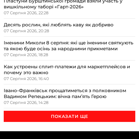
Пластуни Бурштинської громади взяли участь у
вишкільному таборі «Гарт-2026»
07 Серпня 2026, 22:28
Десять рослин, які люблять каву як добриво
07 Серпня 2026, 20:28
Іменини Миколи 8 серпня: які ще іменини святкують
та якою буде осінь за народними прикметами
07 Серпня 2026, 18:28
Как устроены сплит-платежи для маркетплейсов и
почему это важно
07 Серпня 2026, 16:40
Івано-Франківськ прощатиметься з полковником
Вадимом Репецьким: вічна пам’ять Герою
07 Серпня 2026, 14:28
ПОКАЗАТИ ЩЕ