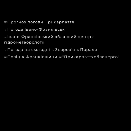
ТЕМИ
Прогноз погоди Прикарпаття
Погода Івано-Франківськ
Івано-Франківський обласний центр з
гідрометеорології
Погода на сьогодні
Здоров'я
Поради
Поліція Франківщини
"Прикарпаттяобленерго"
КАТЕГОРІЇ
Головні новини за сьогодні
Новини Івано-Франківська
Новини Прикарпаття
Новини України та світу
Статті та блоги
Новини бізнесу