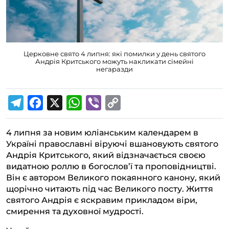
Церковне свято 4 липня: які помилки у день святого
Андрія Критського можуть накликати сімейні
негаразди
T
F
X
W
V
C
e
a
h
i
o
4 липня за новим юліанським календарем в
l
c
a
b
p
Україні православні віруючі вшановують святого
e
e
t
e
y
Андрія Критського, який відзначається своєю
g
b
s
r
L
видатною роллю в богослов’ї та проповідництві.
Він є автором Великого покаянного канону, який
r
o
A
i
щорічно читають під час Великого посту. Життя
a
o
p
n
святого Андрія є яскравим прикладом віри,
m
k
p
k
смирення та духовної мудрості.