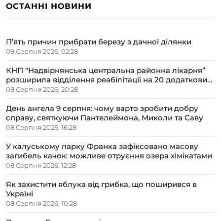
ОСТАННІ НОВИНИ
П’ять причин прибрати березу з дачної ділянки
09 Серпня 2026, 02:28
КНП “Надвірнянська центральна районна лікарня”
розширила відділення реабілітації на 20 додаткових
ліжок
08 Серпня 2026, 20:28
День ангела 9 серпня: чому варто зробити добру
справу, святкуючи Пантелеймона, Миколи та Саву
08 Серпня 2026, 16:28
У калуському парку Франка зафіксовано масову
загибель качок: можливе отруєння озера хімікатами
08 Серпня 2026, 12:28
Як захистити яблука від грибка, що поширився в
Україні
08 Серпня 2026, 10:28