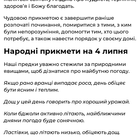
здоров’я і Божу благодать.
Чудовою прикметою є завершити раніше
розпочаті починання, помиритися з тими, з ким
були непорозуміння, допомогти тим, хто цього
потребує, а також навести порядок у своєму домі.
Народні прикмети на 4 липня
Наші предки уважно стежили за природними
явищами, щоб дізнатися про майбутню погоду.
Якщо рано вранці випадає роса, день обіцяє
бути ясним і теплим.
Дощ у цей день говорить про хороший урожай.
Коли бджоли активно літають, найближчими
днями погода буде сонячною.
Ластівки, що літають низько, обіцяють дощ.