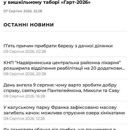
у вишкільному таборі «Гарт-2026»
07 Серпня 2026, 22:28
ОСТАННІ НОВИНИ
П’ять причин прибрати березу з дачної ділянки
09 Серпня 2026, 02:28
КНП “Надвірнянська центральна районна лікарня”
розширила відділення реабілітації на 20 додаткових
ліжок
08 Серпня 2026, 20:28
День ангела 9 серпня: чому варто зробити добру
справу, святкуючи Пантелеймона, Миколи та Саву
08 Серпня 2026, 16:28
У калуському парку Франка зафіксовано масову
загибель качок: можливе отруєння озера хімікатами
08 Серпня 2026, 12:28
Як захистити яблука від грибка, що поширився в