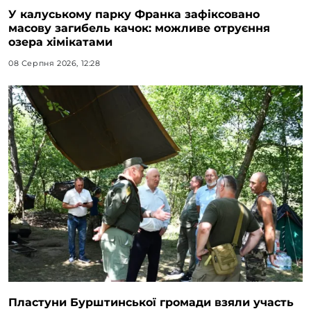
У калуському парку Франка зафіксовано
масову загибель качок: можливе отруєння
озера хімікатами
08 Серпня 2026, 12:28
Пластуни Бурштинської громади взяли участь