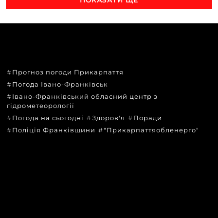
ТЕМИ
Прогноз погоди Прикарпаття
Погода Івано-Франківськ
Івано-Франківський обласний центр з
гідрометеорології
Погода на сьогодні
Здоров'я
Поради
Поліція Франківщини
"Прикарпаттяобленерго"
КАТЕГОРІЇ
Головні новини за сьогодні
Новини Івано-Франківська
Новини Прикарпаття