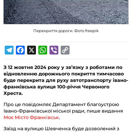
Перекриття дороги. Фото freepik
T
F
X
W
V
C
e
a
h
i
o
З 12 жовтня 2024 року у зв’язку з роботами по
l
c
a
b
p
відновленню дорожнього покриття тимчасово
e
e
t
e
y
буде перекрита для руху автотранспорту івано-
g
b
s
r
L
франківська вулиця 100-річчя Червоного
Хреста.
r
o
A
i
a
o
p
n
Про це повідомляє Департамент благоустрою
Івано-Франківської міської ради, пише видання
m
k
p
k
Моє Місто Франківськ
.
Заїзд на вулицю Шевченка буде дозволений з