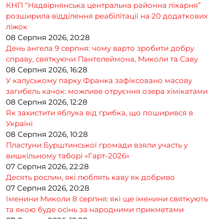
КНП “Надвірнянська центральна районна лікарня”
розширила відділення реабілітації на 20 додаткових
ліжок
08 Серпня 2026, 20:28
День ангела 9 серпня: чому варто зробити добру
справу, святкуючи Пантелеймона, Миколи та Саву
08 Серпня 2026, 16:28
У калуському парку Франка зафіксовано масову
загибель качок: можливе отруєння озера хімікатами
08 Серпня 2026, 12:28
Як захистити яблука від грибка, що поширився в
Україні
08 Серпня 2026, 10:28
Пластуни Бурштинської громади взяли участь у
вишкільному таборі «Гарт-2026»
07 Серпня 2026, 22:28
Десять рослин, які люблять каву як добриво
07 Серпня 2026, 20:28
Іменини Миколи 8 серпня: які ще іменини святкують
та якою буде осінь за народними прикметами