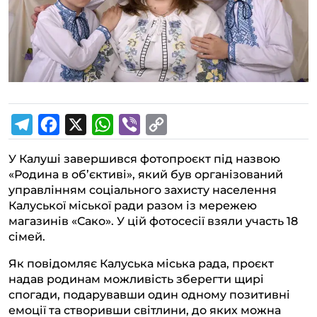
T
F
X
W
V
C
У Калуші завершився фотопроєкт під назвою
e
a
h
i
o
«Родина в об’єктиві», який був організований
l
c
a
b
p
управлінням соціального захисту населення
Калуської міської ради разом із мережею
e
e
t
e
y
магазинів «Сако». У цій фотосесії взяли участь 18
g
b
s
r
L
сімей.
r
o
A
i
Як повідомляє Калуська міська рада, проєкт
a
o
p
n
надав родинам можливість зберегти щирі
спогади, подарувавши один одному позитивні
m
k
p
k
емоції та створивши світлини, до яких можна