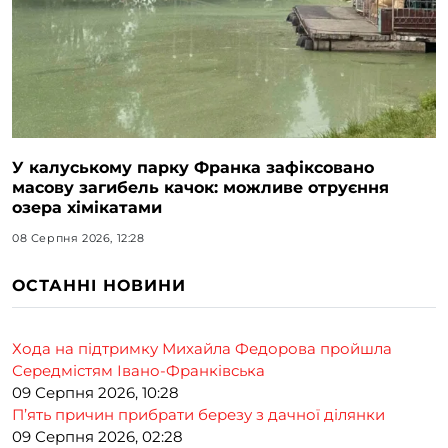
У калуському парку Франка зафіксовано
масову загибель качок: можливе отруєння
озера хімікатами
08 Серпня 2026, 12:28
ОСТАННІ НОВИНИ
Хода на підтримку Михайла Федорова пройшла
Середмістям Івано-Франківська
09 Серпня 2026, 10:28
П’ять причин прибрати березу з дачної ділянки
09 Серпня 2026, 02:28