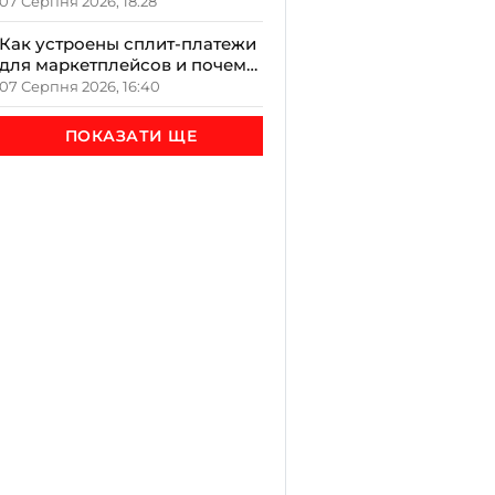
якою буде осінь за
07 Серпня 2026, 18:28
народними прикметами
Как устроены сплит-платежи
для маркетплейсов и почему
это важно
07 Серпня 2026, 16:40
ПОКАЗАТИ ЩЕ