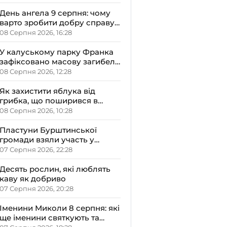
реабілітації на 20 додаткових
ліжок
День ангела 9 серпня: чому
варто зробити добру справу,
святкуючи Пантелеймона,
08 Серпня 2026, 16:28
Миколи та Саву
У калуському парку Франка
зафіксовано масову загибель
качок: можливе отруєння
08 Серпня 2026, 12:28
озера хімікатами
Як захистити яблука від
грибка, що поширився в
Україні
08 Серпня 2026, 10:28
Пластуни Бурштинської
громади взяли участь у
вишкільному таборі
07 Серпня 2026, 22:28
«Гарт-2026»
Десять рослин, які люблять
каву як добриво
07 Серпня 2026, 20:28
Іменини Миколи 8 серпня: які
ще іменини святкують та