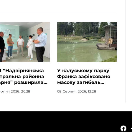
 “Надвірнянська
У калуському парку
тральна районна
Франка зафіксовано
арня” розширила
масову загибель
ділення
качок: можливе
рпня 2026, 20:28
08 Серпня 2026, 12:28
білітації на 20
отруєння озера
аткових ліжок
хімікатами
КАТЕГОРІЇ