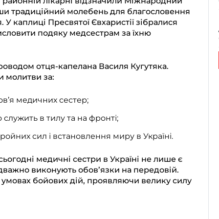
й районній лікарні відзначили Міжнародний
вши традиційний молебень для благословення
я. У каплиці Пресвятої Євхаристії зібралися
исловити подяку медсестрам за їхню
роводом отця-капелана Василя Кугутяка.
и молитви за:
ов’я медичних сестер;
 служить в тилу та на фронті;
ройних сил і встановлення миру в Україні.
ьогодні медичні сестри в Україні не лише є
ідважно виконують обов’язки на передовій.
 умовах бойових дій, проявляючи велику силу