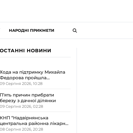
НАРОДНІ ПРИКМЕТИ
ОСТАННІ НОВИНИ
Хода на підтримку Михайла
Федорова пройшла
Середмістям Івано-
09 Серпня 2026, 10:28
Франківська
П’ять причин прибрати
березу з дачної ділянки
09 Серпня 2026, 02:28
КНП “Надвірнянська
центральна районна лікарня”
розширила відділення
08 Серпня 2026, 20:28