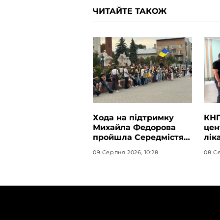
ЧИТАЙТЕ ТАКОЖ
Хода на підтримку
КНП
Михайла Федорова
цен
пройшла Середмістям
лік
Івано-Франківська
від
09 Серпня 2026, 10:28
08 Се
реа
дод
ТЕМИ