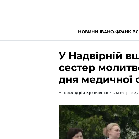
НОВИНИ ІВАНО-ФРАНКІВС
У Надвірній в
сестер молит
дня медичної 
Автор
Андрій Кравченко
3 місяці тому