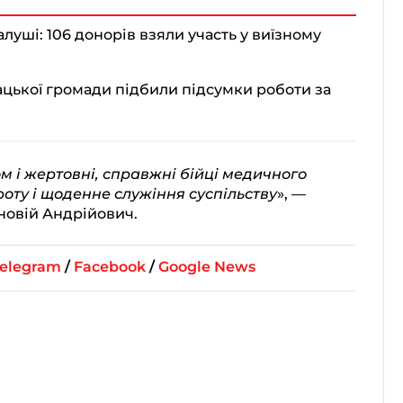
уші: 106 донорів взяли участь у виїзному
ацької громади підбили підсумки роботи за
ом і жертовні, справжні бійці медичного
оту і щоденне служіння суспільству
», —
новій Андрійович.
elegram
/
Facebook
/
Google News