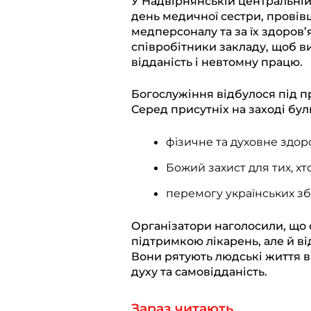
У Надвірнянській центральні
день медичної сестри, прові
e
e
t
e
y
медперсоналу та за їх здоров’
g
b
s
r
L
співробітники закладу, щоб в
r
o
A
i
відданість і невтомну працю.
a
o
p
n
Богослужіння відбулося під п
m
k
p
k
Серед присутніх на заході бул
фізичне та духовне здор
Божий захист для тих, хто
перемогу українських зб
Організатори наголосили, що с
підтримкою лікарень, але й в
Вони рятують людські життя в
духу та самовідданість.
Зараз читають