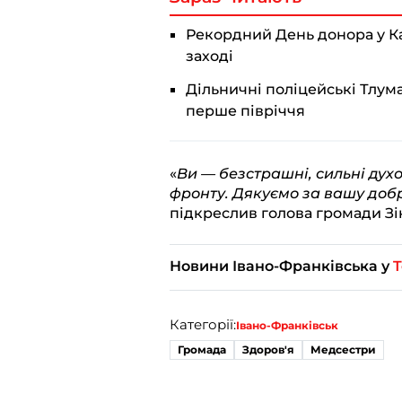
Рекордний День донора у Кал
заході
Дільничні поліцейські Тлум
перше півріччя
«
Ви — безстрашні, сильні дух
фронту. Дякуємо за вашу добр
підкреслив голова громади Зі
Новини Івано-Франківська у
T
Категорії:
Івано-Франківськ
Громада
Здоров'я
Медсестри