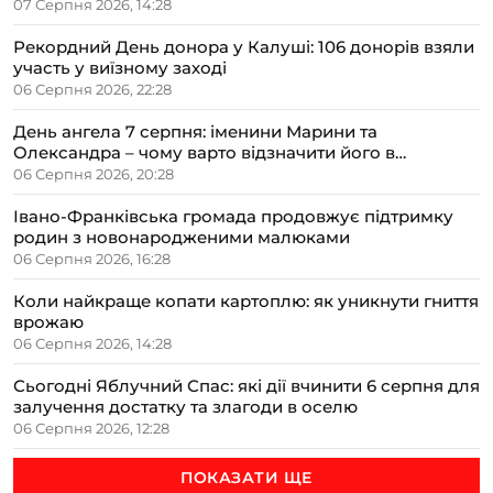
07 Серпня 2026, 14:28
Рекордний День донора у Калуші: 106 донорів взяли
участь у виїзному заході
06 Серпня 2026, 22:28
День ангела 7 серпня: іменини Марини та
Олександра – чому варто відзначити його в
сімейному колі
06 Серпня 2026, 20:28
Івано-Франківська громада продовжує підтримку
родин з новонародженими малюками
06 Серпня 2026, 16:28
Коли найкраще копати картоплю: як уникнути гниття
врожаю
06 Серпня 2026, 14:28
Сьогодні Яблучний Спас: які дії вчинити 6 серпня для
залучення достатку та злагоди в оселю
06 Серпня 2026, 12:28
ПОКАЗАТИ ЩЕ