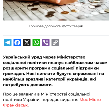
Грошова допомога. Фото freepik
T
F
X
W
V
C
e
a
h
i
o
Український уряд через Міністерство
l
c
a
b
p
соціальної політики планує найближчим часом
e
e
t
e
y
розширити програми соціальної підтримки
g
b
s
r
L
громадян. Нові виплати будуть спрямовані на
найбільш вразливі категорії українців, які
r
o
A
i
потребують допомоги.
a
o
p
n
Про це заявили в Міністерстві соціальної
m
k
p
k
політики України, передає видання
Моє Місто
Франківськ
.