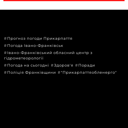
ТЕМИ
Прогноз погоди Прикарпаття
Погода Івано-Франківськ
Івано-Франківський обласний центр з
гідрометеорології
Погода на сьогодні
Здоров'я
Поради
Поліція Франківщини
"Прикарпаттяобленерго"
КАТЕГОРІЇ
Головні новини за сьогодні
Новини Івано-Франківська
Новини Прикарпаття
Новини України та світу