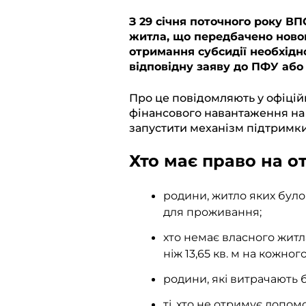
l
c
a
b
p
З 29 січня поточного року В
житла, що передбачено новою
e
e
t
e
y
отримання субсидії необхідн
g
b
s
r
L
відповідну заяву до ПФУ або
r
o
A
i
Про це повідомляють у офіцій
a
o
p
n
фінансового навантаження на
m
k
p
k
запустити механізм підтримки 
Хто має право на о
родини, житло яких бул
для проживання;
хто немає власного житла
ніж 13,65 кв. м на кожно
родини, які витрачають 
ті, хто не отримує допо