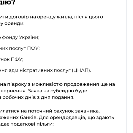
дію?
ти договір на оренду житла, після цього
ру оренди:
о фонду України;
них послуг ПФУ;
унок ПФУ;
ння адміністративних послуг (ЦНАП).
 на півроку з можливістю продовження ще на
звернення. Заява на субсидію буде
 робочих днів з дня подання.
силатися на поточний рахунок заявника,
ажених банків. Для орендодавців, що здають
дає податкові пільги: