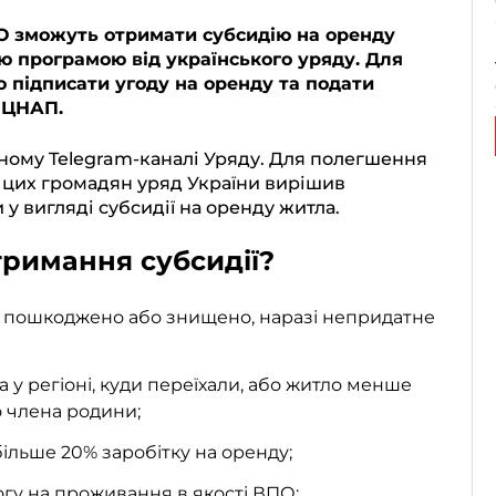
ПО зможуть отримати субсидію на оренду
 програмою від українського уряду. Для
о підписати угоду на оренду та подати
 ЦНАП.
ному Telegram-каналі Уряду. Для полегшення
 цих громадян уряд України вирішив
у вигляді субсидії на оренду житла.
тримання субсидії?
о пошкоджено або знищено, наразі непридатне
 у регіоні, куди переїхали, або житло менше
го члена родини;
більше 20% заробітку на оренду;
могу на проживання в якості ВПО;