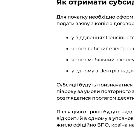
Як отримати субси
Для початку необхідно оформи
подати заяву з копією догово
у відділеннях Пенсійног
через вебсайт електрон
через мобільний застос
у одному з Центрів нада
Субсидії будуть призначатися
півроку за умови повторного 
розглядатися протягом десяти
Після цього гроші будуть над
відкритий в одному з уповнов
житло офіційно ВПО, країна на