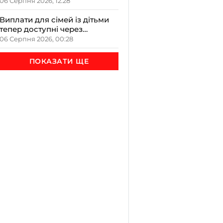
залучення достатку та
06 Серпня 2026, 12:28
злагоди в оселю
Виплати для сімей із дітьми
тепер доступні через
«Дія.Картку»: деталі від ОВА
06 Серпня 2026, 00:28
ПОКАЗАТИ ЩЕ