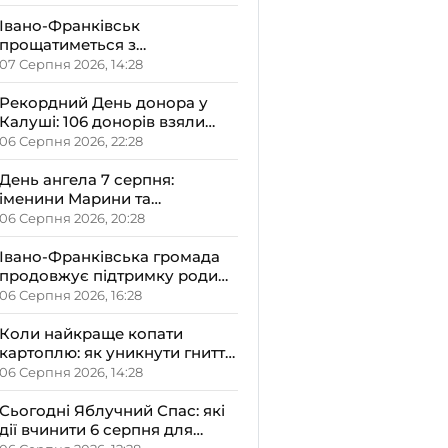
Івано-Франківськ
прощатиметься з
полковником Вадимом
07 Серпня 2026, 14:28
Репецьким: вічна пам’ять
Герою
Рекордний День донора у
Калуші: 106 донорів взяли
участь у виїзному заході
06 Серпня 2026, 22:28
День ангела 7 серпня:
іменини Марини та
Олександра – чому варто
06 Серпня 2026, 20:28
відзначити його в сімейному
колі
Івано-Франківська громада
продовжує підтримку родин
з новонародженими
06 Серпня 2026, 16:28
малюками
Коли найкраще копати
картоплю: як уникнути гниття
врожаю
06 Серпня 2026, 14:28
Сьогодні Яблучний Спас: які
дії вчинити 6 серпня для