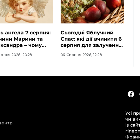
ь ангела 7 серпня:
Сьогодні Яблучний
нини Марини та
Спас: які дії вчинити 6
ксандра – чому
серпня для залучення
то відзначити його
достатку та злагоди в
рпня 2026, 20:28
06 Серпня 2026, 12:28
імейному колі
оселю
КАТЕГОРІЇ
Головні новини за сьогодні
Усі пр
Новини Івано-Франківська
чи ви
центр
Новини Прикарпаття
із сай
гіпер
Новини України та світу
Франкі