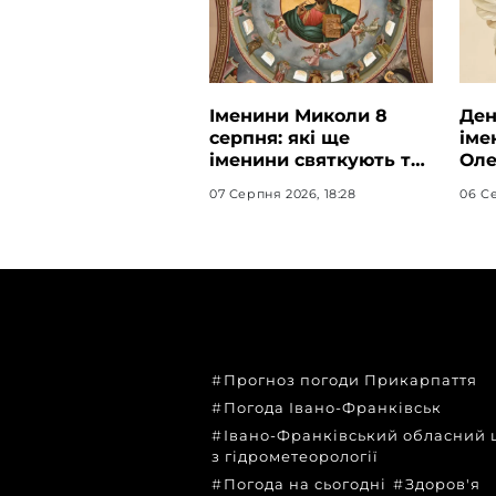
Іменини Миколи 8
Ден
серпня: які ще
іме
іменини святкують та
Оле
якою буде осінь за
вар
07 Серпня 2026, 18:28
06 Се
народними
в с
прикметами
ТЕМИ
Прогноз погоди Прикарпаття
Погода Івано-Франківськ
Івано-Франківський обласний 
з гідрометеорології
Погода на сьогодні
Здоров'я