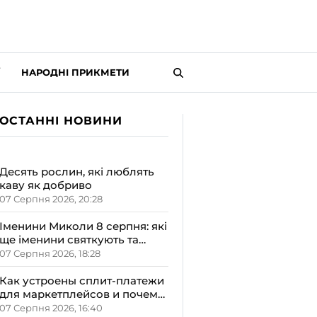
НАРОДНІ ПРИКМЕТИ
ОСТАННІ НОВИНИ
Десять рослин, які люблять
каву як добриво
07 Серпня 2026, 20:28
Іменини Миколи 8 серпня: які
ще іменини святкують та
якою буде осінь за
07 Серпня 2026, 18:28
народними прикметами
Как устроены сплит-платежи
для маркетплейсов и почему
это важно
07 Серпня 2026, 16:40