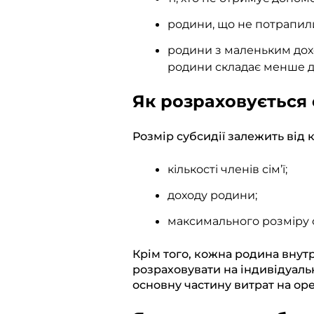
родини, що не потрапил
родини з маленьким дохо
родини складає менше дв
Як розраховується 
Розмір субсидії залежить від к
кількості членів сім’ї;
доходу родини;
максимального розміру о
Крім того, кожна родина внут
розраховувати на індивідуал
основну частину витрат на ор