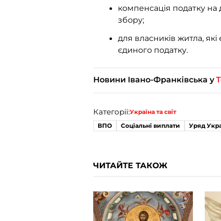
компенсація податку на 
збору;
для власників житла, як
єдиного податку.
Новини Івано-Франківська у
T
Категорії:
Україна та світ
ВПО
Соціальні виплати
Уряд Укр
ЧИТАЙТЕ ТАКОЖ