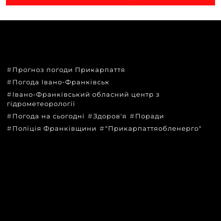
ТЕМИ
Прогноз погоди Прикарпаття
Погода Івано-Франківськ
Івано-Франківський обласний центр з
гідрометеорології
Погода на сьогодні
Здоров'я
Поради
Поліція Франківщини
"Прикарпаттяобленерго"
КАТЕГОРІЇ
Головні новини за сьогодні
Новини Івано-Франківська
Новини Прикарпаття
Новини України та світу