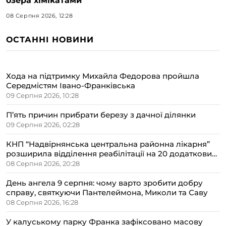
озера хімікатами
08 Серпня 2026, 12:28
ОСТАННІ НОВИНИ
Хода на підтримку Михайла Федорова пройшла
Середмістям Івано-Франківська
09 Серпня 2026, 10:28
П’ять причин прибрати березу з дачної ділянки
09 Серпня 2026, 02:28
КНП “Надвірнянська центральна районна лікарня”
розширила відділення реабілітації на 20 додаткових
ліжок
08 Серпня 2026, 20:28
День ангела 9 серпня: чому варто зробити добру
справу, святкуючи Пантелеймона, Миколи та Саву
08 Серпня 2026, 16:28
У калуському парку Франка зафіксовано масову