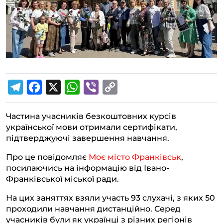
T
F
X
W
V
C
e
a
h
i
o
Частина учасників безкоштовних курсів
l
c
a
b
p
української мови отримали сертифікати,
e
e
t
e
y
підтверджуючі завершення навчання.
g
b
s
r
L
Про це повідомляє
Моє місто Франківськ
,
r
o
A
i
посилаючись на інформацію від Івано-
a
o
p
n
Франківської міської ради.
m
k
p
k
На цих заняттях взяли участь 93 слухачі, з яких 50
проходили навчання дистанційно. Серед
учасників були як українці з різних регіонів