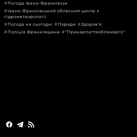
Погода Івано-Франківськ
Івано-Франківський обласний центр з
гідрометеорології
Погода на сьогодні
Поради
Здоров'я
Поліція Франківщини
"Прикарпаттяобленерго"
КАТЕГОРІЇ
Головні новини за сьогодні
Новини Івано-Франківська
Новини Прикарпаття
Новини України та світу
Статті та блоги
Новини бізнесу