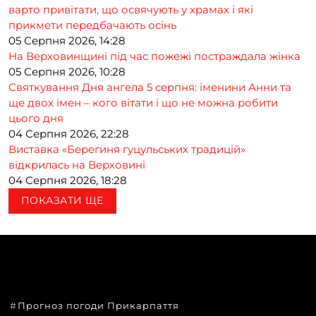
варто привітати, що освячують у храмах і які
прикмети передбачають осінь
05 Серпня 2026, 14:28
На Верховинщині під час пожежі постраждала жінка
05 Серпня 2026, 10:28
Святкування Дня ангела 5 серпня: іменини Анни та
ще двох імен – кого вітати і що не можна робити
цього дня
04 Серпня 2026, 22:28
Виставка «Берегиня гуцульських традицій»
відкрилась на Верховині
04 Серпня 2026, 18:28
ПОКАЗАТИ ЩЕ
ТЕМИ
Прогноз погоди Прикарпаття