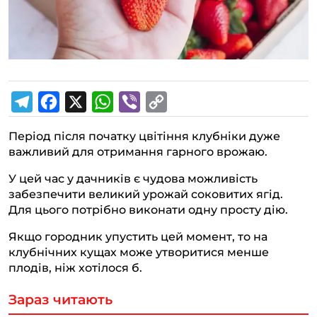
T
F
X
W
V
C
Період після початку цвітіння клубніки дуже
e
a
h
i
o
важливий для отримання гарного врожаю.
l
c
a
b
p
У цей час у дачників є чудова можливість
e
e
t
e
y
забезпечити великий урожай соковитих ягід.
g
b
s
r
L
Для цього потрібно виконати одну просту дію.
r
o
A
i
Якщо городник упустить цей момент, то на
a
o
p
n
клубнічних кущах може утворитися менше
плодів, ніж хотілося б.
m
k
p
k
Зараз читають