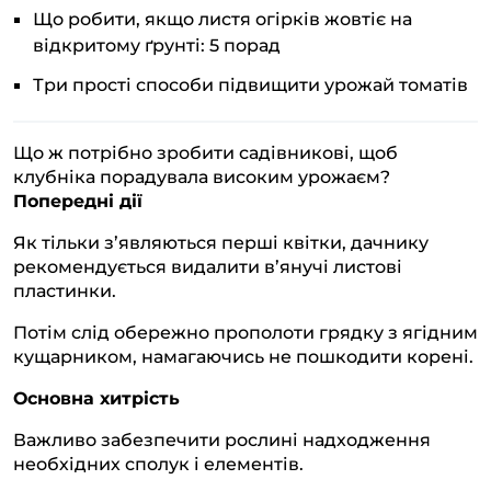
Що робити, якщо листя огірків жовтіє на
відкритому ґрунті: 5 порад
Три прості способи підвищити урожай томатів
Що ж потрібно зробити садівникові, щоб
клубніка порадувала високим урожаєм?
Попередні дії
Як тільки з’являються перші квітки, дачнику
рекомендується видалити в’янучі листові
пластинки.
Потім слід обережно прополоти грядку з ягідним
кущарником, намагаючись не пошкодити корені.
Основна хитрість
Важливо забезпечити рослині надходження
необхідних сполук і елементів.