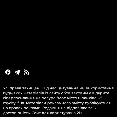
КАТЕГОРІЇ
Головні новини за сьогодні
Новини Івано-Франківська
Новини Прикарпаття
Новини України та світу
Статті та блоги
Новини бізнесу
Усі права захищені. Під час цитування чи використання
будь-яких матеріалів із сайту обов’язковим є відкрите
гіперпосилання на ресурс “Моє місто Франківськ”
mycity.if.ua. Матеріали рекламного змісту публікуються
на правах реклами. Редакція не відповідає за їх
достовірність. Сайт для користувачів 21+.