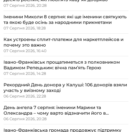
07 Серпня 2026, 20:28
Іменини Миколи 8 серпня: які ще іменини святкують
та якою буде осінь за народними прикметами
07 Серпня 2026, 18:28
Как устроены сплит-платежи для маркетплейсов и
почему это важно
07 Серпня 2026, 16:40
Івано-Франківськ прощатиметься з полковником
Вадимом Репецьким: вічна пам’ять Герою
07 Серпня 2026, 14:28
Рекордний День донора у Калуші: 106 донорів взяли
участь у виїзному заході
06 Серпня 2026, 22:28
День ангела 7 серпня: іменини Марини та
Олександра – чому варто відзначити його в
сімейному колі
06 Серпня 2026, 20:28
Івано-Франківська громада продовжує підтримку