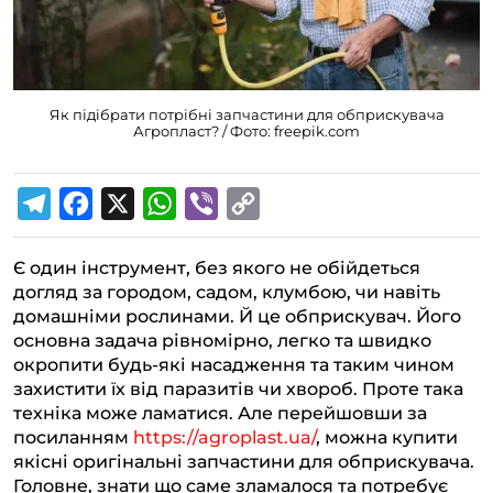
Як підібрати потрібні запчастини для обприскувача
Агропласт? / Фото: freepik.com
T
F
X
W
V
C
e
a
h
i
o
Є один інструмент, без якого не обійдеться
l
c
a
b
p
догляд за городом, садом, клумбою, чи навіть
e
e
t
e
y
домашніми рослинами. Й це обприскувач. Його
g
b
s
r
L
основна задача рівномірно, легко та швидко
окропити будь-які насадження та таким чином
r
o
A
i
захистити їх від паразитів чи хвороб. Проте така
a
o
p
n
техніка може ламатися. Але перейшовши за
m
k
p
k
посиланням
https://agroplast.ua/
, можна купити
якісні оригінальні запчастини для обприскувача.
Головне, знати що саме зламалося та потребує