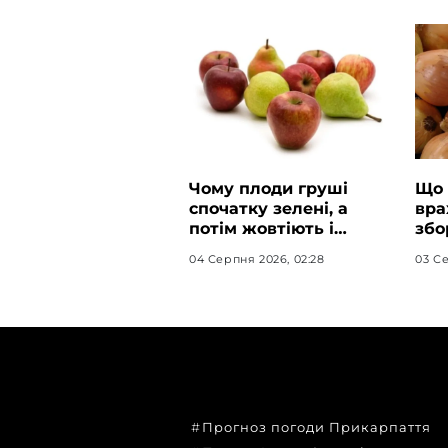
Чому плоди груші
Що 
спочатку зелені, а
вра
потім жовтіють і
збо
чорніють всередині
04 Серпня 2026, 02:28
03 Се
ТЕМИ
Прогноз погоди Прикарпаття