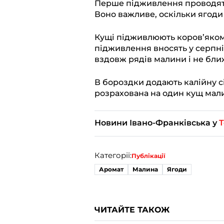
Перше підживлення проводять
Воно важливе, оскільки ягоди
Кущі підживлюють коров’яком
підживлення вносять у серпн
вздовж рядів малини і не ближ
В бороздки додають калійну сіл
розрахована на один кущ мал
Новини Івано-Франківська у
T
Категорії:
Публікації
Аромат
Малина
Ягоди
ЧИТАЙТЕ ТАКОЖ