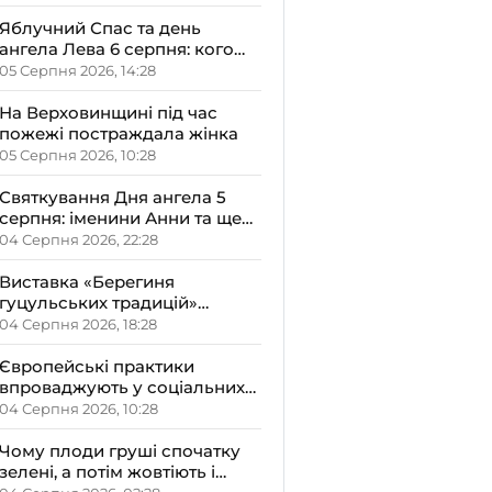
Яблучний Спас та день
ангела Лева 6 серпня: кого
варто привітати, що
05 Серпня 2026, 14:28
освячують у храмах і які
прикмети передбачають
На Верховинщині під час
осінь
пожежі постраждала жінка
05 Серпня 2026, 10:28
Святкування Дня ангела 5
серпня: іменини Анни та ще
двох імен – кого вітати і що не
04 Серпня 2026, 22:28
можна робити цього дня
Виставка «Берегиня
гуцульських традицій»
відкрилась на Верховині
04 Серпня 2026, 18:28
Європейські практики
впроваджують у соціальних
закладах Прикарпаття на
04 Серпня 2026, 10:28
обговоренні в ОДА
Чому плоди груші спочатку
зелені, а потім жовтіють і