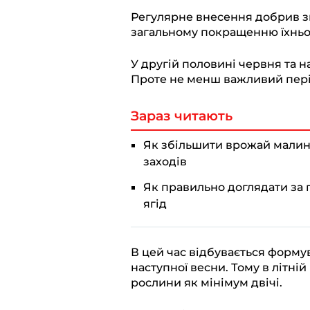
g
b
s
r
L
Регулярне внесення добрив з
r
o
A
i
загальному покращенню їхньо
a
o
p
n
У другій половині червня та 
m
k
p
k
Проте не менш важливий період
Зараз читають
Як збільшити врожай малин
заходів
Як правильно доглядати за 
ягід
В цей час відбувається форму
наступної весни. Тому в літн
рослини як мінімум двічі.