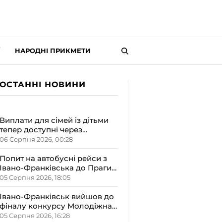
НАРОДНІ ПРИКМЕТИ
ОСТАННІ НОВИНИ
Виплати для сімей із дітьми
тепер доступні через
«Дія.Картку»: деталі від ОВА
06 Серпня 2026, 00:28
Попит на автобусні рейси з
Івано-Франківська до Праги
залишається високим
05 Серпня 2026, 18:05
Івано-Франківськ вийшов до
фіналу конкурсу Молодіжна
столиця України-2026
05 Серпня 2026, 16:28