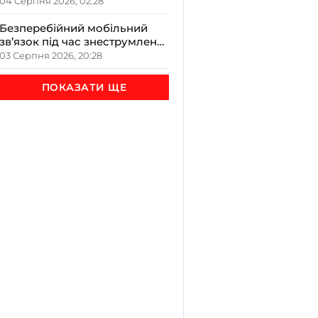
чорніють всередині
04 Серпня 2026, 02:28
Безперебійний мобільний
зв’язок під час знеструмлень:
нарада ОВА з громадами на
03 Серпня 2026, 20:28
Прикарпатті
ПОКАЗАТИ ЩЕ