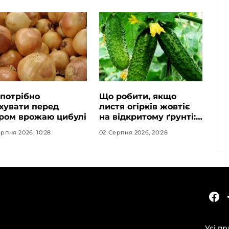
потрібно
Що робити, якщо
хувати перед
листя огірків жовтіє
ром врожаю цибулі
на відкритому ґрунті:
5 порад
рпня 2026, 10:28
02 Серпня 2026, 20:28
КАТЕГОРІЇ
Головні новини за сьогодні
Усі пр