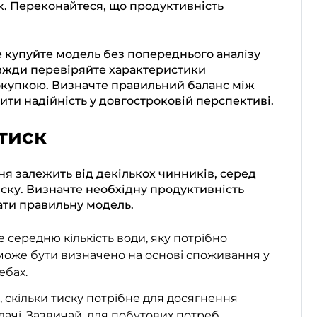
к. Переконайтеся, що продуктивність
 купуйте модель без попереднього аналізу
Завжди перевіряйте характеристики
окупкою. Визначте правильний баланс між
ити надійність у довгостроковій перспективі.
 тиск
я залежить від декількох чинників, серед
иску. Визначте необхідну продуктивність
ати правильну модель.
 середню кількість води, яку потрібно
може бути визначено на основі споживання у
ебах.
, скільки тиску потрібне для досягнення
ачі. Зазвичай, для побутових потреб