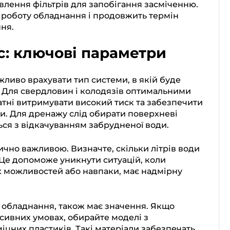
влення фільтрів для запобігання засміченню.
 роботу обладнання і продовжить термін
ня.
с: ключові параметри
ливо врахувати тип системи, в якій буде
. Для свердловин і колодязів оптимальними
датні витримувати високий тиск та забезпечити
и. Для дренажу слід обирати поверхневі
ься з відкачуванням забрудненої води.
ично важливою. Визначте, скільки літрів води
 Це допоможе уникнути ситуацій, коли
х можливостей або навпаки, має надмірну
о обладнання, також має значення. Якщо
сивних умовах, обирайте моделі з
іцних пластиків. Такі матеріали забезпечать