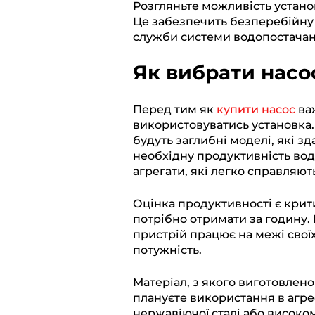
Розгляньте можливість устано
Це забезпечить безперебійну
служби системи водопостачан
Як вибрати насо
Перед тим як
купити насос
важ
використовуватись установка
будуть заглибні моделі, які з
необхідну продуктивність вод
агрегати, які легко справляют
Оцінка продуктивності є крит
потрібно отримати за годину.
пристрій працює на межі свої
потужність.
Матеріал, з якого виготовлен
плануєте використання в агре
нержавіючої сталі або високом