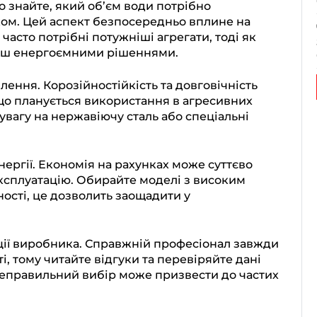
о знайте, який об’єм води потрібно
ком. Цей аспект безпосередньо вплине на
часто потрібні потужніші агрегати, тоді як
енш енергоємними рішеннями.
лення. Корозійностійкість та довговічність
кщо планується використання в агресивних
увагу на нержавіючу сталь або спеціальні
ергії. Економія на рахунках може суттєво
експлуатацію. Обирайте моделі з високим
ості, це дозволить заощадити у
ції виробника. Справжній професіонал завжди
і, тому читайте відгуки та перевіряйте дані
Неправильний вибір може призвести до частих