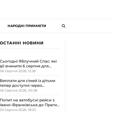
НАРОДНІ ПРИКМЕТИ
ОСТАННІ НОВИНИ
Сьогодні Яблучний Спас: які
дії вчинити 6 серпня для
залучення достатку та
06 Серпня 2026, 12:28
злагоди в оселю
Виплати для сімей із дітьми
тепер доступні через
«Дія.Картку»: деталі від ОВА
06 Серпня 2026, 00:28
Попит на автобусні рейси з
Івано-Франківська до Праги
залишається високим
05 Серпня 2026, 18:05