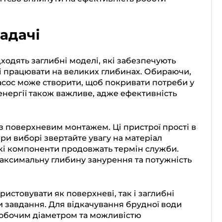
задачі
одять заглибні моделі, які забезпечують
ні працювати на великих глибинах. Обираючи,
насос може створити, щоб покривати потреби у
нергії також важливе, адже ефективність
із поверхневим монтажем. Ці пристрої прості в
При виборі звертайте увагу на матеріал
йкі компоненти продовжать термін служби.
аксимальну глибину занурення та потужність
истовувати як поверхневі, так і заглибні
и завдання. Для відкачування брудної води
робочим діаметром та можливістю