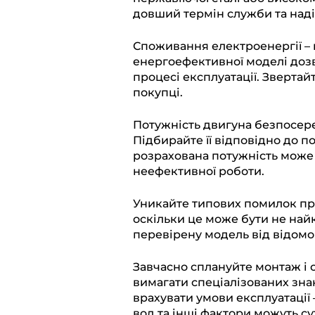
довший термін служби та надій
Споживання електроенергії –
енергоефективної моделі доз
процесі експлуатації. Зверта
покупці.
Потужність двигуна безпосере
Підбирайте її відповідно до 
розрахована потужність може
неефективної роботи.
Уникайте типових помилок при
оскільки це може бути не най
перевірену модель від відом
Завчасно сплануйте монтаж і 
вимагати спеціалізованих зн
врахувати умови експлуатації
вод та інші фактори можуть с