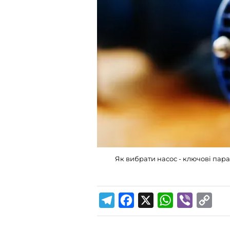
Як вибрати насос - ключові пара
T
F
X
W
V
C
e
a
h
i
o