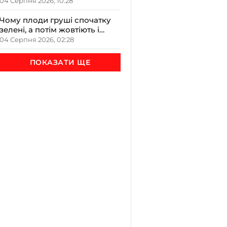
закладах Прикарпаття на
04 Серпня 2026, 10:28
обговоренні в ОДА
Чому плоди груші спочатку
зелені, а потім жовтіють і
чорніють всередині
04 Серпня 2026, 02:28
ПОКАЗАТИ ЩЕ