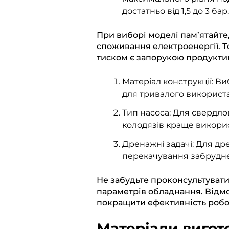
достатньо від 1,5 до 3 бар.
При виборі моделі пам’ятайт
споживання електроенергії. Т
тиском є запорукою продуктив
Матеріал конструкції: Ви
для тривалого використ
Тип насоса: Для свердлов
колодязів краще викорис
Дренажні задачі: Для д
перекачування забрудне
Не забудьте проконсультувати
параметрів обладнання. Відм
покращити ефективність робо
Матеріали вигот