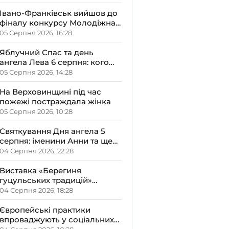
Івано-Франківськ вийшов до
фіналу конкурсу Молодіжна
столиця України-2026
05 Серпня 2026, 16:28
Яблучний Спас та день
ангела Лева 6 серпня: кого
варто привітати, що
05 Серпня 2026, 14:28
освячують у храмах і які
прикмети передбачають
На Верховинщині під час
осінь
пожежі постраждала жінка
05 Серпня 2026, 10:28
Святкування Дня ангела 5
серпня: іменини Анни та ще
двох імен – кого вітати і що не
04 Серпня 2026, 22:28
можна робити цього дня
Виставка «Берегиня
гуцульських традицій»
відкрилась на Верховині
04 Серпня 2026, 18:28
Європейські практики
впроваджують у соціальних