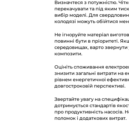
l
c
a
b
p
Визначтеся з потужністю. Чітк
перекачувати та під яким тис
e
e
t
e
y
вибір моделі. Для свердловин 
g
b
s
r
L
колодязі можуть обійтися м
r
o
A
i
Не ігноруйте матеріал виготов
a
o
p
n
повинні бути в пріоритеті. Я
m
k
p
k
середовищах, варто звернути 
композити.
Оцініть споживання електроен
знизити загальні витрати на 
рівнем енергетичної ефективн
довгостроковій перспективі.
Звертайте увагу на специфіка
дотримується стандартів якост
про продуктивність насосів. 
поломок і додаткових витрат.