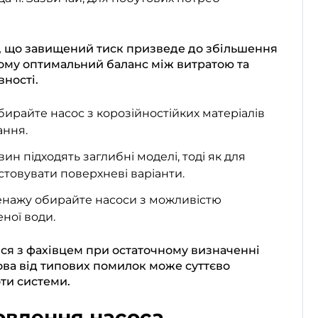
е, що завищений тиск призведе до збільшення
ому оптимальний баланс між витратою та
ності.
бирайте насос з корозійностійких матеріалів
ання.
ин підходять заглибні моделі, тоді як для
товувати поверхневі варіанти.
ренажу обирайте насоси з можливістю
ної води.
ся з фахівцем при остаточному визначенні
ова від типових помилок може суттєво
ти системи.
овлення насоса