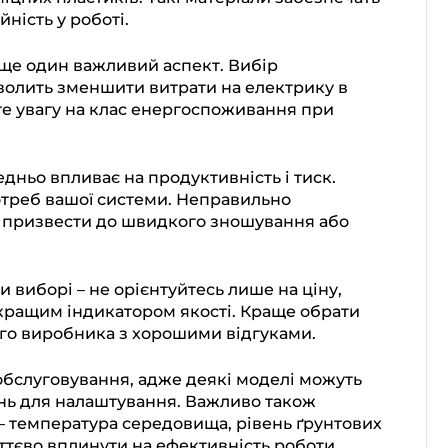
ність у роботі.
 ще один важливий аспект. Вибір
волить зменшити витрати на електрику в
йте увагу на клас енергоспоживання при
дньо впливає на продуктивність і тиск.
потреб вашої системи. Неправильно
 призвести до швидкого зношування або
 виборі – не орієнтуйтесь лише на ціну,
кращим індикатором якості. Краще обрати
ого виробника з хорошими відгуками.
обслуговування, адже деякі моделі можуть
ань для налаштування. Важливо також
 – температура середовища, рівень ґрунтових
уттєво вплинути на ефективність роботи