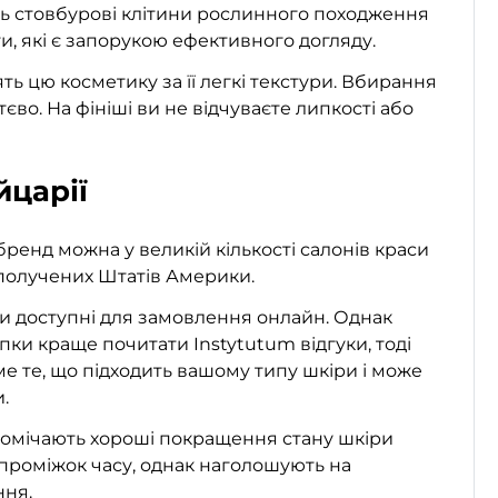
ть стовбурові клітини рослинного походження
нти, які є запорукою ефективного догляду.
ть цю косметику за її легкі текстури. Вбирання
єво. На фініші ви не відчуваєте липкості або
йцарії
ренд можна у великій кількості салонів краси
сполучених Штатів Америки.
би доступні для замовлення онлайн. Однак
ки краще почитати Instytutum відгуки, тоді
ме те, що підходить вашому типу шкіри і може
.
помічають хороші покращення стану шкіри
проміжок часу, однак наголошують на
ння.