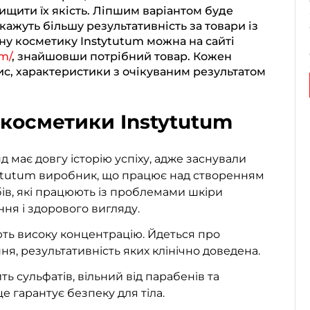
ищити їх якість. Ліпшим варіантом буде
окажуть більшу результативність за товари із
у косметику Instytutum можна на сайті
um/
, знайшовши потрібний товар. Кожен
ис, характеристики з очікуваним результатом
косметики Instytutum
має довгу історію успіху, адже заснували
stytutum виробник, що працює над створенням
ів, які працюють із проблемами шкіри
ння і здорового вигляду.
ть високу концентрацію. Йдеться про
ня, результативність яких клінічно доведена.
ть сульфатів, вільний від парабенів та
е гарантує безпеку для тіла.