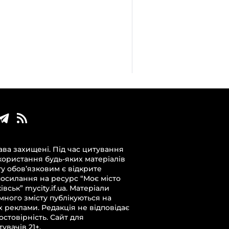
ава захищені. Під час цитування
користання будь-яких матеріалів
ту обов’язковим є відкрите
посилання на ресурс “Моє місто
вськ” mycity.if.ua. Матеріали
много змісту публікуються на
х реклами. Редакція не відповідає
достовірність. Сайт для
увачів 21+.