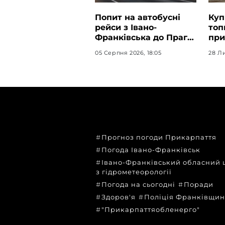
Попит на автобусні
Куп
рейси з Івано-
топ
Франківська до Праги
при
залишається високим
эфф
05 Серпня 2026, 18:05
28 Ли
дом
ТЕМИ
Прогноз погоди Прикарпаття
Погода Івано-Франківськ
Івано-Франківський обласний 
з гідрометеорології
Погода на сьогодні
Поради
Здоров'я
Поліція Франківщи
"Прикарпаттяобленерго"