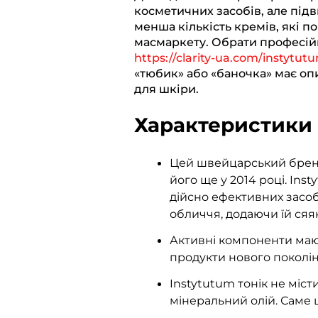
косметичних засобів, але підв
e
e
t
e
y
менша кількість кремів, які п
g
b
s
r
L
масмаркету. Обрати професійн
r
o
A
i
https://clarity-ua.com/instytut
«тюбик» або «баночка» має оп
a
o
p
n
для шкіри.
m
k
p
k
Характеристики 
Цей швейцарський бренд 
його ще у 2014 році. In
дійсно ефективних засоб
обличчя, додаючи їй сяя
Активні компоненти маю
продукти нового поколін
Instytutum тонік не місти
мінеральний олій. Саме ц