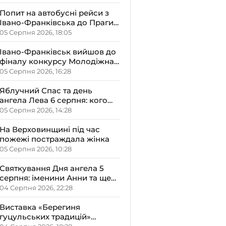
Попит на автобусні рейси з
Івано-Франківська до Праги
залишається високим
05 Серпня 2026, 18:05
Івано-Франківськ вийшов до
фіналу конкурсу Молодіжна
столиця України-2026
05 Серпня 2026, 16:28
Яблучний Спас та день
ангела Лева 6 серпня: кого
варто привітати, що
05 Серпня 2026, 14:28
освячують у храмах і які
прикмети передбачають
На Верховинщині під час
осінь
пожежі постраждала жінка
05 Серпня 2026, 10:28
Святкування Дня ангела 5
серпня: іменини Анни та ще
двох імен – кого вітати і що не
04 Серпня 2026, 22:28
можна робити цього дня
Виставка «Берегиня
гуцульських традицій»