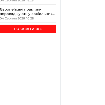
відкрилась на Верховині
04 Серпня 2026, 18:28
Європейські практики
впроваджують у соціальних
закладах Прикарпаття на
04 Серпня 2026, 10:28
обговоренні в ОДА
ПОКАЗАТИ ЩЕ