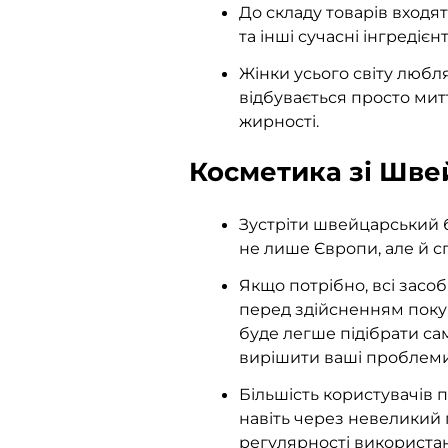
До складу товарів входя
та інші сучасні інгредіє
Жінки усього світу любля
відбувається просто митт
жирності.
Косметика зі Шве
Зустріти швейцарський б
не лише Європи, але й 
Якщо потрібно, всі засо
перед здійсненням покуп
буде легше підібрати са
вирішити ваші проблеми
Більшість користувачів 
навіть через невеликий 
регулярності використа