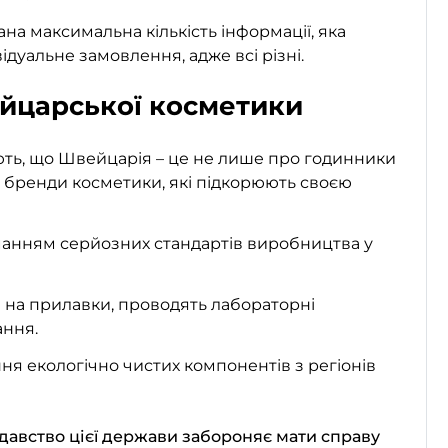
ана максимальна кількість інформації, яка
дуальне замовлення, адже всі різні.
йцарської косметики
ають, що Швейцарія – це не лише про годинники
це бренди косметики, які підкорюють своєю
манням серйозних стандартів виробництва у
 на прилавки, проводять лабораторні
ання.
я екологічно чистих компонентів з регіонів
одавство цієї держави забороняє мати справу