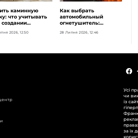
ить каминную
Как выбрать
ку: что учитывать
автомобильный
 создании
огнетушитель:
ективного
основные критерии и
пня 2026, 12:50
28 Липня 2026, 12:46
ашнего камина
требования
КАТЕГОРІЇ
Головні новини за сьогодні
Усі пр
Новини Івано-Франківська
чи ви
центр
Новини Прикарпаття
із сай
гіпер
Новини України та світу
Франкі
Статті та блоги
рекла
ни
права
Новини бізнесу
за їх 
корист