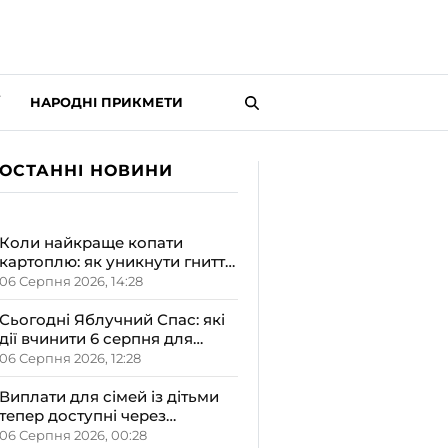
НАРОДНІ ПРИКМЕТИ
ОСТАННІ НОВИНИ
Коли найкраще копати
картоплю: як уникнути гниття
врожаю
06 Серпня 2026, 14:28
Сьогодні Яблучний Спас: які
дії вчинити 6 серпня для
залучення достатку та
06 Серпня 2026, 12:28
злагоди в оселю
Виплати для сімей із дітьми
тепер доступні через
«Дія.Картку»: деталі від ОВА
06 Серпня 2026, 00:28