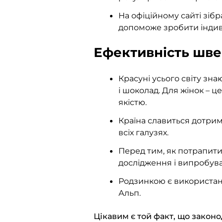
На офіційному сайті зібр
допоможе зробити індиві
Ефективність шве
Красуні усього світу зн
і шоколад. Для жінок – 
якістю.
Країна славиться дотри
всіх галузях.
Перед тим, як потрапити
дослідження і випробув
Родзинкою є використанн
Альп.
Цікавим є той факт, що закон