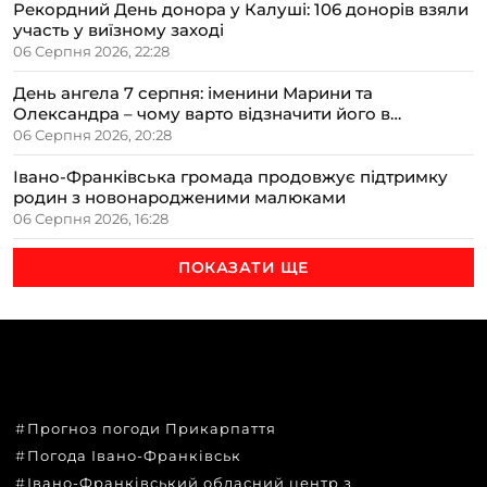
Рекордний День донора у Калуші: 106 донорів взяли
участь у виїзному заході
06 Серпня 2026, 22:28
День ангела 7 серпня: іменини Марини та
Олександра – чому варто відзначити його в
сімейному колі
06 Серпня 2026, 20:28
Івано-Франківська громада продовжує підтримку
родин з новонародженими малюками
06 Серпня 2026, 16:28
ПОКАЗАТИ ЩЕ
ТЕМИ
Прогноз погоди Прикарпаття
Погода Івано-Франківськ
Івано-Франківський обласний центр з