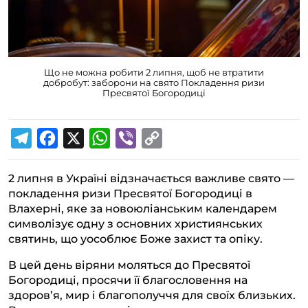
Що не можна робити 2 липня, щоб не втратити
добробут: заборони на свято Покладення ризи
Пресвятої Богородиці
T
F
X
W
V
C
e
a
h
i
o
2 липня в Україні відзначається важливе свято —
l
c
a
b
p
покладення ризи Пресвятої Богородиці в
e
e
t
e
y
Влахерні, яке за новоюліанським календарем
g
b
s
r
L
символізує одну з основних християнських
святинь, що уособлює Боже захист та опіку.
r
o
A
i
a
o
p
n
В цей день віряни моляться до Пресвятої
Богородиці, просячи її благословення на
m
k
p
k
здоров’я, мир і благополуччя для своїх близьких.