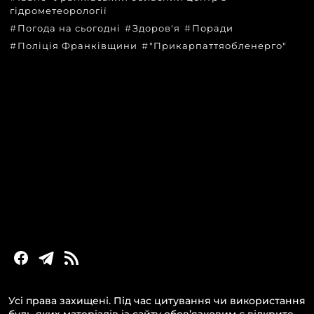
гідрометеорології
Погода на сьогодні
Здоров'я
Поради
Поліція Франківщини
"Прикарпаттяобленерго"
КАТЕГОРІЇ
Головні новини за сьогодні
Новини Івано-Франківська
Новини Прикарпаття
Новини України та світу
Статті та блоги
Новини бізнесу
Усі права захищені. Під час цитування чи використання
будь-яких матеріалів із сайту обов’язковим є відкрите