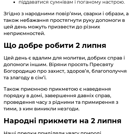
піддаватися сумнівам і поганому настрою.
Згідно з народними повір’ями, сварки і образи, а
також небажання простягнути руку допомоги в
цей день можуть призвести до різних
неприємностей.
Що добре робити 2 липня
Цей день є вдалим для молитви, добрих справ і
допомоги іншим. Віряни просять Пресвяту
Богородицю про захист, здоров’я, благополуччя
та злагоду в сім’ї.
Також приємною прикметою є наведення
порядку в домі, завершення давніх справ,
проведення часу з рідними та примирення з
тими, з ким виникли незгоди.
Народні прикмети на 2 липня
Наші предки приділяли увагу природі,