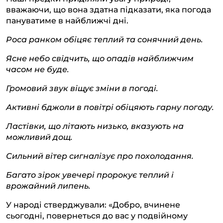
вважаючи, що вона здатна підказати, яка погода
пануватиме в найближчі дні.
Роса ранком обіцяє теплий та сонячний день.
Ясне небо свідчить, що опадів найближчим
часом не буде.
Громовий звук віщує зміни в погоді.
Активні бджоли в повітрі обіцяють гарну погоду.
Ластівки, що літають низько, вказують на
можливий дощ.
Сильний вітер сигналізує про похолодання.
Багато зірок увечері пророкує теплий і
врожайний липень.
У народі стверджували: «Добро, вчинене
сьогодні, повернеться до вас у подвійному