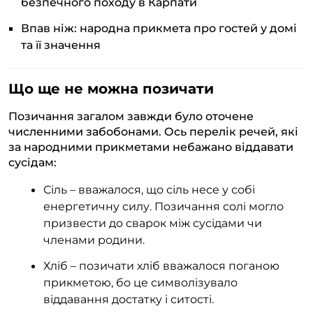
безпечного походу в Карпати
Впав ніж: народна прикмета про гостей у домі
та її значення
Що ще не можна позичати
Позичання загалом завжди було оточене
численними забобонами. Ось перелік речей, які
за народними прикметами небажано віддавати
сусідам:
Сіль – вважалося, що сіль несе у собі
енергетичну силу. Позичання солі могло
призвести до сварок між сусідами чи
членами родини.
Хліб – позичати хліб вважалося поганою
прикметою, бо це символізувало
віддавання достатку і ситості.