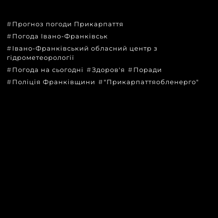
Прогноз погоди Прикарпаття
Погода Івано-Франківськ
Івано-Франківський обласний центр з
гідрометеорології
Погода на сьогодні
Здоров'я
Поради
Поліція Франківщини
"Прикарпаттяобленерго"
КАТЕГОРІЇ
Головні новини за сьогодні
Новини Івано-Франківська
Новини Прикарпаття
Новини України та світу
Статті та блоги
Новини бізнесу