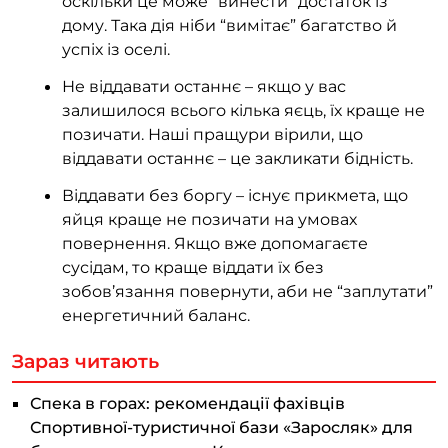
оскільки це може “винести” достаток із
дому. Така дія ніби “вимітає” багатство й
успіх із оселі.
Не віддавати останнє – якщо у вас
залишилося всього кілька яєць, їх краще не
позичати. Наші пращури вірили, що
віддавати останнє – це закликати бідність.
Віддавати без боргу – існує прикмета, що
яйця краще не позичати на умовах
повернення. Якщо вже допомагаєте
сусідам, то краще віддати їх без
зобов’язання повернути, аби не “заплутати”
енергетичний баланс.
Зараз читають
Спека в горах: рекомендації фахівців
Спортивної-туристичної бази «Заросляк» для