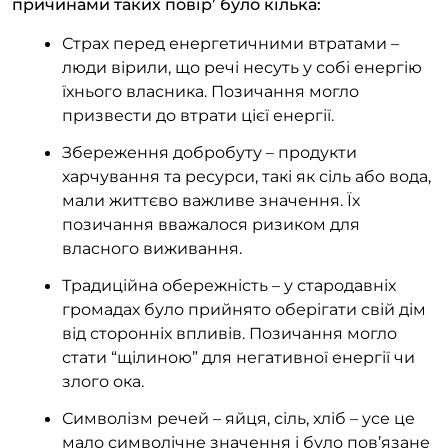
причинами таких повір’ було кілька:
Страх перед енергетичними втратами –
люди вірили, що речі несуть у собі енергію
їхнього власника. Позичання могло
призвести до втрати цієї енергії.
Збереження добробуту – продукти
харчування та ресурси, такі як сіль або вода,
мали життєво важливе значення. Їх
позичання вважалося ризиком для
власного виживання.
Традиційна обережність – у стародавніх
громадах було прийнято оберігати свій дім
від сторонніх впливів. Позичання могло
стати “щілиною” для негативної енергії чи
злого ока.
Символізм речей – яйця, сіль, хліб – усе це
мало символічне значення і було пов’язане