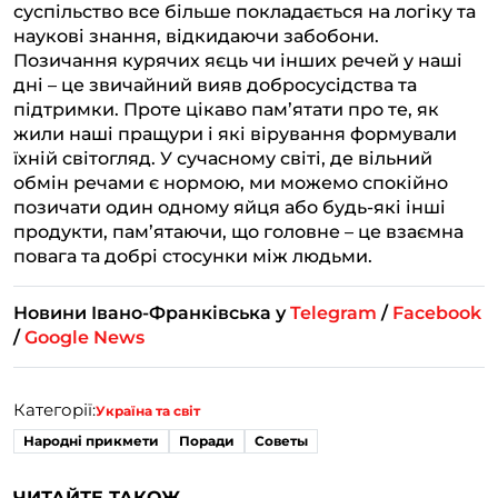
суспільство все більше покладається на логіку та
наукові знання, відкидаючи забобони.
Позичання курячих яєць чи інших речей у наші
дні – це звичайний вияв добросусідства та
підтримки. Проте цікаво пам’ятати про те, як
жили наші пращури і які вірування формували
їхній світогляд. У сучасному світі, де вільний
обмін речами є нормою, ми можемо спокійно
позичати один одному яйця або будь-які інші
продукти, пам’ятаючи, що головне – це взаємна
повага та добрі стосунки між людьми.
Новини Івано-Франківська у
Telegram
/
Facebook
/
Google News
Категорії:
Україна та світ
Народні прикмети
Поради
Советы
ЧИТАЙТЕ ТАКОЖ