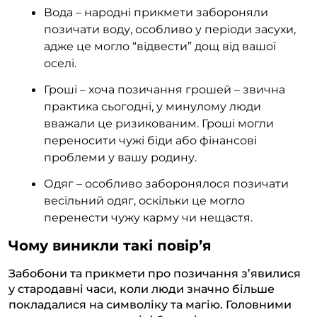
Вода – народні прикмети забороняли
позичати воду, особливо у періоди засухи,
адже це могло “відвести” дощ від вашої
оселі.
Гроші – хоча позичання грошей – звична
практика сьогодні, у минулому люди
вважали це ризикованим. Гроші могли
переносити чужі біди або фінансові
проблеми у вашу родину.
Одяг – особливо заборонялося позичати
весільний одяг, оскільки це могло
перенести чужу карму чи нещастя.
Чому виникли такі повір’я
Забобони та прикмети про позичання з’явилися
у стародавні часи, коли люди значно більше
покладалися на символіку та магію. Головними