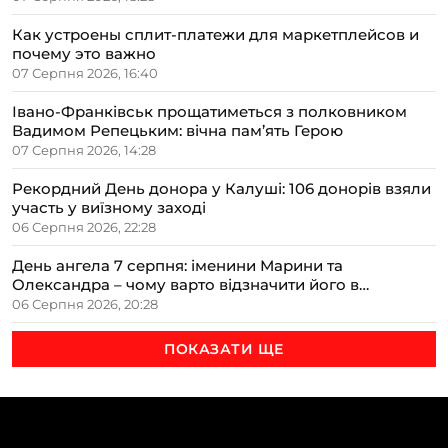
Как устроены сплит-платежи для маркетплейсов и
почему это важно
07 Серпня 2026, 16:40
Івано-Франківськ прощатиметься з полковником
Вадимом Репецьким: вічна пам’ять Герою
07 Серпня 2026, 14:28
Рекордний День донора у Калуші: 106 донорів взяли
участь у виїзному заході
06 Серпня 2026, 22:28
День ангела 7 серпня: іменини Марини та
Олександра – чому варто відзначити його в
сімейному колі
06 Серпня 2026, 20:28
ПОКАЗАТИ ЩЕ
ТЕМИ