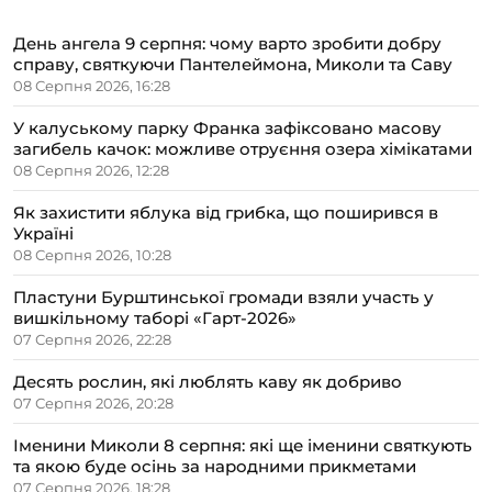
День ангела 9 серпня: чому варто зробити добру
справу, святкуючи Пантелеймона, Миколи та Саву
08 Серпня 2026, 16:28
У калуському парку Франка зафіксовано масову
загибель качок: можливе отруєння озера хімікатами
08 Серпня 2026, 12:28
Як захистити яблука від грибка, що поширився в
Україні
08 Серпня 2026, 10:28
Пластуни Бурштинської громади взяли участь у
вишкільному таборі «Гарт-2026»
07 Серпня 2026, 22:28
Десять рослин, які люблять каву як добриво
07 Серпня 2026, 20:28
Іменини Миколи 8 серпня: які ще іменини святкують
та якою буде осінь за народними прикметами
07 Серпня 2026, 18:28