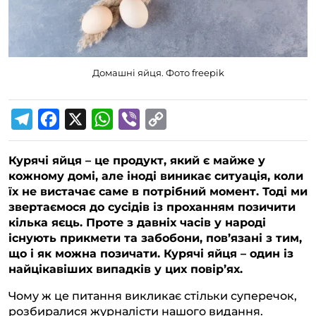
Домашні яйця. Фото freepik
T
F
X
W
V
C
e
a
h
i
o
Курячі яйця – це продукт, який є майже у
l
c
a
b
p
кожному домі, але іноді виникає ситуація, коли
e
e
t
e
y
їх не вистачає саме в потрібний момент. Тоді ми
g
b
s
r
L
звертаємося до сусідів із проханням позичити
кілька яєць. Проте з давніх часів у народі
r
o
A
i
існують прикмети та забобони, пов’язані з тим,
a
o
p
n
що і як можна позичати. Курячі яйця – один із
m
k
p
k
найцікавіших випадків у цих повір’ях.
Чому ж це питання викликає стільки суперечок,
розбиралися журналісти нашого видання.