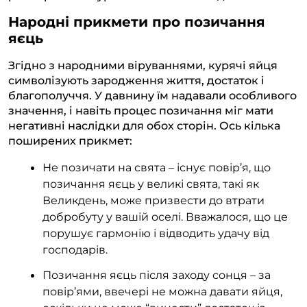
Народні прикмети про позичання
яєць
Згідно з народними віруваннями, курячі яйця
символізують зародження життя, достаток і
благополуччя. У давнину їм надавали особливого
значення, і навіть процес позичання міг мати
негативні наслідки для обох сторін. Ось кілька
поширених прикмет:
Не позичати на свята – існує повір’я, що
позичання яєць у великі свята, такі як
Великдень, може призвести до втрати
добробуту у вашій оселі. Вважалося, що це
порушує гармонію і відводить удачу від
господарів.
Позичання яєць після заходу сонця – за
повір’ями, ввечері не можна давати яйця,