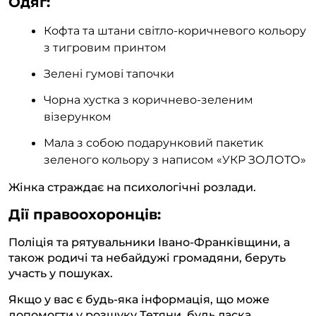
Одяг:
Кофта та штани світло-коричневого кольору
з тигровим принтом
Зелені гумові тапочки
Чорна хустка з коричнево-зеленим
візерунком
Мала з собою подарунковий пакетик
зеленого кольору з написом «УКР ЗОЛОТО»
Жінка страждає на психологічні розлади.
Дії правоохоронців:
Поліція та рятувальники Івано-Франківщини, а
також родичі та небайдужі громадяни, беруть
участь у пошуках.
Якщо у вас є будь-яка інформація, що може
допомогти у розшуку Тетяни, будь ласка,