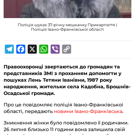
Поліція шукає 37-річну мешканку Прикарпаття |
Поліція Івано-Франківської області
T
F
X
W
V
C
e
a
h
i
o
Правоохоронці звертаються до громадян та
l
c
a
b
p
представників ЗМІ з проханням допомогти у
e
e
t
e
y
пошуках Лень Тетяни Іванівни, 1987 року
g
b
s
r
L
народження, жительки села Кадобна, Брошнів-
Осадської громади.
r
o
A
i
a
o
p
n
Про це повідомляє поліція Івано-Франківської
області, передають
новини Івано-Франківська
.
m
k
p
k
Зникнення жінки було повідомлено її родичами.
26 липня близько 11 години вона залишила свій