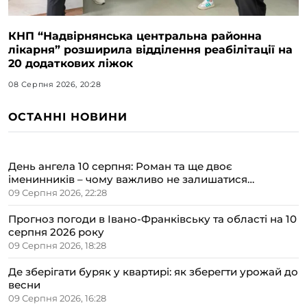
КНП “Надвірнянська центральна районна
лікарня” розширила відділення реабілітації на
20 додаткових ліжок
08 Серпня 2026, 20:28
ОСТАННІ НОВИНИ
День ангела 10 серпня: Роман та ще двоє
іменинників – чому важливо не залишатися
байдужими до чужих проблем
09 Серпня 2026, 22:28
Прогноз погоди в Івано-Франківську та області на 10
серпня 2026 року
09 Серпня 2026, 18:28
Де зберігати буряк у квартирі: як зберегти урожай до
весни
09 Серпня 2026, 16:28