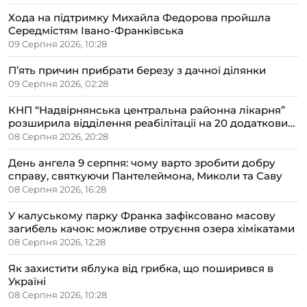
Хода на підтримку Михайла Федорова пройшла
Середмістям Івано-Франківська
09 Серпня 2026, 10:28
П’ять причин прибрати березу з дачної ділянки
09 Серпня 2026, 02:28
КНП “Надвірнянська центральна районна лікарня”
розширила відділення реабілітації на 20 додаткових
ліжок
08 Серпня 2026, 20:28
День ангела 9 серпня: чому варто зробити добру
справу, святкуючи Пантелеймона, Миколи та Саву
08 Серпня 2026, 16:28
У калуському парку Франка зафіксовано масову
загибель качок: можливе отруєння озера хімікатами
08 Серпня 2026, 12:28
Як захистити яблука від грибка, що поширився в
Україні
08 Серпня 2026, 10:28