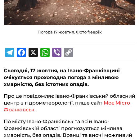
Погода 17 жовтня. Фото freepik
T
F
X
W
V
C
e
a
h
i
o
Сьогодні, 17 жовтня, на Івано-Франківщині
l
c
a
b
p
очікується прохолодна погода з мінливою
e
e
t
e
y
хмарністю, без істотних опадів.
g
b
s
r
L
Про це повідомляє Івано-Франківський обласний
r
o
A
i
центр з гідрометеорології, пише сайт
Моє Місто
a
o
p
n
Франківськ
.
m
k
p
k
По місту Івано-Франківськ та всій Івано-
Франківській області прогнозується мінлива
хмарність, без опадів. Вранці та вночі можливий