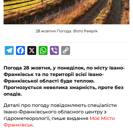
28 жовтня Погода. Фото freepik
T
F
X
W
V
C
e
a
h
i
o
Погода 28 жовтня, у понеділок, по місту Івано-
l
c
a
b
p
Франківськ та по території всієї Івано-
e
e
t
e
y
Франківської області буде теплою.
g
b
s
r
L
Прогнозується невелика хмарність, проте без
опадів.
r
o
A
i
a
o
p
n
Деталі про погоду повідомляють спеціалісти
Івано-Франківського обласного центру з
m
k
p
k
гідрометеорології, пише видання
Моє Місто
Франківськ
.