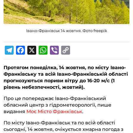
Івано-Франівськ 14 жовтня. Фото freepik
T
F
X
W
V
C
e
a
h
i
o
Протягом понеділка, 14 жовтня, по місту Івано-
l
c
a
b
p
Франківську та всій Івано-Франківській області
e
e
t
e
y
прогнозуються пориви вітру до 16-20 м/с (1
g
b
s
r
L
рівень небезпечності, жовтий).
r
o
A
i
Про це попереджає Івано-Франківський
a
o
p
n
обласний центр з гідрометеорології, пише
видання
Моє Місто Франківськ
.
m
k
p
k
По місту Івано-Франківськ та по всій області
сьогодні, 14 жовтня, очікується хмарна погода з