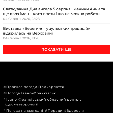
Святкування Дня ангела 5 серпня: іменини Анни та
ще двох імен – кого вітати і що не можна робити
цього дня
04 Серпня 2026, 22:28
Виставка «Берегиня гуцульських традицій»
відкрилась на Верховині
04 Серпня 2026, 18:28
ПОКАЗАТИ ЩЕ
ТЕМИ
Прогноз погоди Прикарпаття
Погода Івано-Франківськ
Івано-Франківський обласний центр з
гідрометеорології
Погода на сьогодні
Поради
Здоров'я