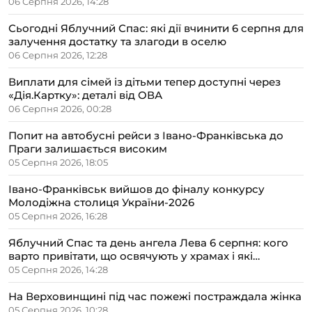
06 Серпня 2026, 14:28
Сьогодні Яблучний Спас: які дії вчинити 6 серпня для
залучення достатку та злагоди в оселю
06 Серпня 2026, 12:28
Виплати для сімей із дітьми тепер доступні через
«Дія.Картку»: деталі від ОВА
06 Серпня 2026, 00:28
Попит на автобусні рейси з Івано-Франківська до
Праги залишається високим
05 Серпня 2026, 18:05
Івано-Франківськ вийшов до фіналу конкурсу
Молодіжна столиця України-2026
05 Серпня 2026, 16:28
Яблучний Спас та день ангела Лева 6 серпня: кого
варто привітати, що освячують у храмах і які
прикмети передбачають осінь
05 Серпня 2026, 14:28
На Верховинщині під час пожежі постраждала жінка
05 Серпня 2026, 10:28