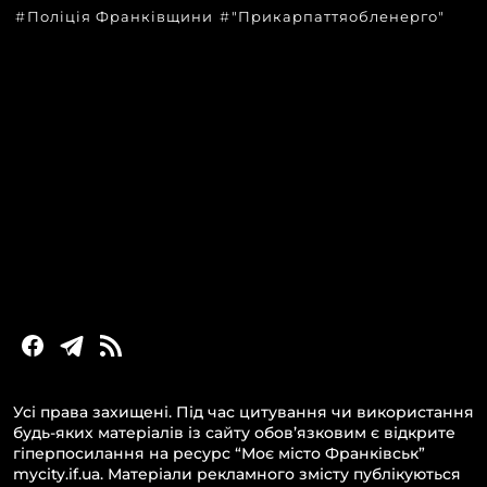
Поліція Франківщини
"Прикарпаттяобленерго"
КАТЕГОРІЇ
Головні новини за сьогодні
Новини Івано-Франківська
Новини Прикарпаття
Новини України та світу
Статті та блоги
Новини бізнесу
Усі права захищені. Під час цитування чи використання
будь-яких матеріалів із сайту обов’язковим є відкрите
гіперпосилання на ресурс “Моє місто Франківськ”
mycity.if.ua. Матеріали рекламного змісту публікуються