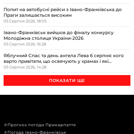
Попит на автобусні рейси з Івано-Франківська до
Праги залишається високим
05 Серпня 2026, 18:05
Івано-Франківськ вийшов до фіналу конкурсу
Молодіжна столиця України-2026
05 Серпня 2026, 16:28
Яблучний Спас та день ангела Лева 6 серпня: кого
варто привітати, що освячують у храмах і які
прикмети передбачають осінь
05 Серпня 2026, 14:28
ПОКАЗАТИ ЩЕ
ТЕМИ
Прогноз погоди Прикарпаття
Погода Івано-Франківськ