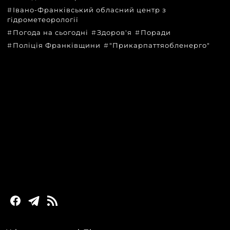
Івано-Франківський обласний центр з
гідрометеорології
Погода на сьогодні
Здоров'я
Поради
Поліція Франківщини
"Прикарпаттяобленерго"
КАТЕГОРІЇ
Головні новини за сьогодні
Новини Івано-Франківська
Новини Прикарпаття
Новини України та світу
Статті та блоги
Новини бізнесу