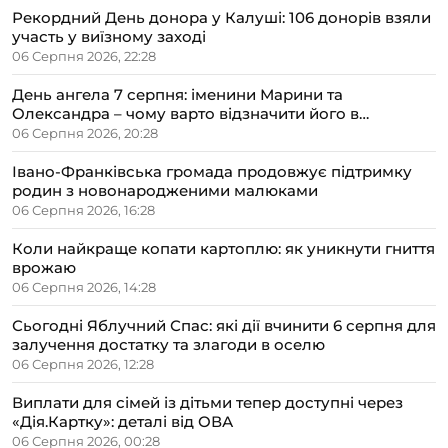
Рекордний День донора у Калуші: 106 донорів взяли
участь у виїзному заході
06 Серпня 2026, 22:28
День ангела 7 серпня: іменини Марини та
Олександра – чому варто відзначити його в
сімейному колі
06 Серпня 2026, 20:28
Івано-Франківська громада продовжує підтримку
родин з новонародженими малюками
06 Серпня 2026, 16:28
Коли найкраще копати картоплю: як уникнути гниття
врожаю
06 Серпня 2026, 14:28
Сьогодні Яблучний Спас: які дії вчинити 6 серпня для
залучення достатку та злагоди в оселю
06 Серпня 2026, 12:28
Виплати для сімей із дітьми тепер доступні через
«Дія.Картку»: деталі від ОВА
06 Серпня 2026, 00:28