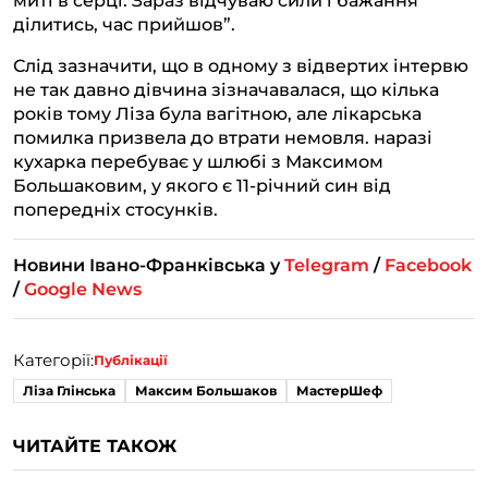
ділитись, час прийшов”.
Слід зазначити, що в одному з відвертих інтервю
не так давно дівчина зізначавалася, що кілька
років тому Ліза була вагітною, але лікарська
помилка призвела до втрати немовля. наразі
кухарка перебуває у шлюбі з Максимом
Большаковим, у якого є 11-річний син від
попередніх стосунків.
Новини Івано-Франківська у
Telegram
/
Facebook
/
Google News
Категорії:
Публікації
Ліза Глінська
Максим Большаков
МастерШеф
ЧИТАЙТЕ ТАКОЖ