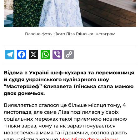
Власне фото.. Фото Ліза Глінська Інстаграм
T
F
X
W
V
C
e
a
h
i
o
Відома в Україні шеф-кухарка та переможниця
l
c
a
b
p
й суддя українського кулінарного шоу
e
e
t
e
y
“МастерШеф” Єлизавета Глінська стала мамою
g
b
s
r
L
двох донечьок.
r
o
A
i
Виявляється сталося це більше місяця тому, 4
a
o
p
n
листопада, але сама Ліза поділилася у своїх
соціальних мережах такої приємною новиною
m
k
p
k
тільки зараз, чому та як зараз почувається
новоспечена мама та її донечки, розповідають
журналісти видання
Моє Місто Франківськ
.