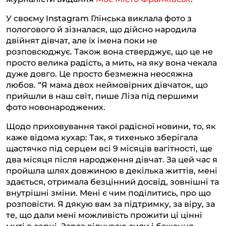
У своєму Instagram Глінська виклала фото з
пологового й зізналася, що дійсно народила
двійнят дівчат, але їх імена поки не
розповсюджує. Також вона стверджує, що це не
просто велика радість, а мить, на яку вона чекала
дуже довго. Це просто безмежна неосяжна
любов. “Я мама двох неймовірних дівчаток, що
прийшли в наш світ, пише Ліза під першими
фото новонароджених.
Щодо приховування такої радісної новини, то, як
каже відома кухар: Так, я тихенько зберігала
щастячко під серцем всі 9 місяців вагітності, ще
два місяця після народження дівчат. За цей час я
пройшла шлях довжиною в декілька життів, мені
здається, отримала безцінний досвід, зовнішні та
внутрішні зміни. Мені є чим поділитись, про що
розповісти. Я дякую вам за підтримку, за віру, за
те, що дали мені можливість прожити ці цінні
миті в серці. Зараз відчуваю сили і бажання