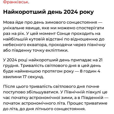
Франківськ
.
Найкоротший день 2024 року
Мова йде про день зимового сонцестояння —
унікальне явище, яке ми можемо спостерігати
раз на рік. У цей момент Сонце проходить на
найбільшій кутовій відстані по відношенню до
небесного екватора, проходячи через північну
або південну точку екліптики.
У 2024 році найкоротший день припадає на 21
грудня. Тривалість світлового дня в цей день
буде найменшою протягом року — 8 годин 4
хвилини 17 секунд.
Після цього тривалість світлового дня почне
поступово збільшуватися. У Північній півкулі це
час початку астрономічної зими, а в Південній —
початок астрономічного літа. Процес триватиме
до літа, до дня літнього сонцестояння.