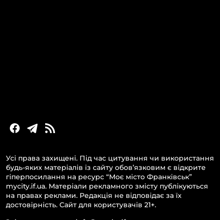
КАТЕГОРІЇ
Головні новини за сьогодні
Новини Івано-Франківська
Новини Прикарпаття
Новини України та світу
Статті та блоги
Новини бізнесу
Усі права захищені. Під час цитування чи використання
будь-яких матеріалів із сайту обов’язковим є відкрите
гіперпосилання на ресурс “Моє місто Франківськ”
mycity.if.ua. Матеріали рекламного змісту публікуються
на правах реклами. Редакція не відповідає за їх
достовірність. Сайт для користувачів 21+.