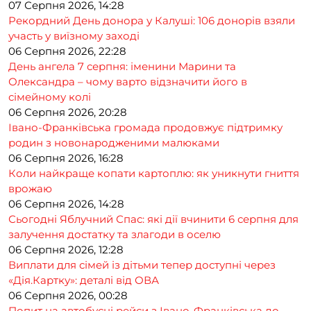
07 Серпня 2026, 14:28
Рекордний День донора у Калуші: 106 донорів взяли
участь у виїзному заході
06 Серпня 2026, 22:28
День ангела 7 серпня: іменини Марини та
Олександра – чому варто відзначити його в
сімейному колі
06 Серпня 2026, 20:28
Івано-Франківська громада продовжує підтримку
родин з новонародженими малюками
06 Серпня 2026, 16:28
Коли найкраще копати картоплю: як уникнути гниття
врожаю
06 Серпня 2026, 14:28
Сьогодні Яблучний Спас: які дії вчинити 6 серпня для
залучення достатку та злагоди в оселю
06 Серпня 2026, 12:28
Виплати для сімей із дітьми тепер доступні через
«Дія.Картку»: деталі від ОВА
06 Серпня 2026, 00:28
Попит на автобусні рейси з Івано-Франківська до