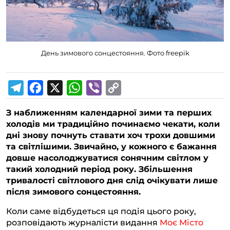
День зимового сонцестояння. Фото freepik
T
F
X
W
V
C
З наближенням календарної зими та перших
e
a
h
i
o
холодів ми традиційно починаємо чекати, коли
l
c
a
b
p
дні знову почнуть ставати хоч трохи довшими
та світлішими. Звичайно, у кожного є бажання
e
e
t
e
y
довше насолоджуватися сонячним світлом у
g
b
s
r
L
такий холодний період року. Збільшення
тривалості світлового дня слід очікувати лише
r
o
A
i
після зимового сонцестояння.
a
o
p
n
Коли саме відбудеться ця подія цього року,
m
k
p
k
розповідають журналісти видання
Моє Місто