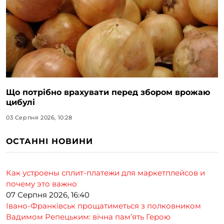
Що потрібно врахувати перед збором врожаю
цибулі
03 Серпня 2026, 10:28
ОСТАННІ НОВИНИ
Как устроены сплит-платежи для маркетплейсов и
почему это важно
07 Серпня 2026, 16:40
Івано-Франківськ прощатиметься з полковником
Вадимом Репецьким: вічна пам’ять Герою