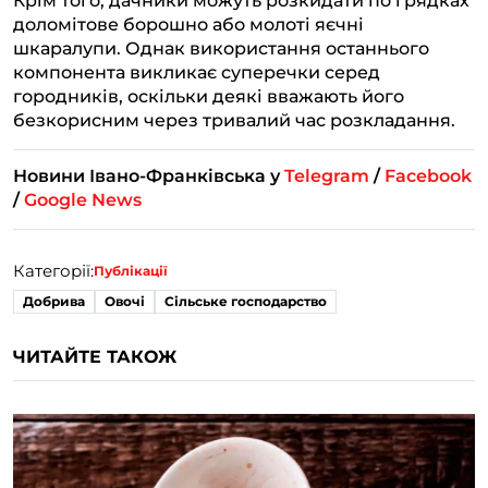
Крім того, дачники можуть розкидати по грядках
доломітове борошно або молоті яєчні
шкаралупи. Однак використання останнього
компонента викликає суперечки серед
городників, оскільки деякі вважають його
безкорисним через тривалий час розкладання.
Новини Івано-Франківська у
Telegram
/
Facebook
/
Google News
Категорії:
Публікації
Добрива
Овочі
Сільське господарство
ЧИТАЙТЕ ТАКОЖ