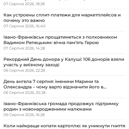
07 Серпня 2026, 18:28
Как устроены сплит-платежи для маркетплейсов и
почему это важно
07 Серпня 2026, 16:40
Івано-Франківськ прощатиметься з полковником
Вадимом Репецьким: вічна пам’ять Герою
07 Серпня 2026, 14:28
Рекордний День донора у Калуші: 106 донорів взяли
участь у виїзному заході
06 Серпня 2026, 22:28
День ангела 7 серпня: іменини Марини та
Олександра – чому варто відзначити його в
сімейному колі
06 Серпня 2026, 20:28
Івано-Франківська громада продовжує підтримку
родин з новонародженими малюками
06 Серпня 2026, 16:28
Коли найкраще копати картоплю: як уникнути гниття