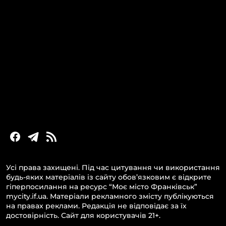
КАТЕГОРІЇ
Головні новини за сьогодні
Новини Івано-Франківська
Новини Прикарпаття
Новини України та світу
Статті та блоги
Новини бізнесу
Усі права захищені. Під час цитування чи використання
будь-яких матеріалів із сайту обов’язковим є відкрите
гіперпосилання на ресурс “Моє місто Франківськ”
mycity.if.ua. Матеріали рекламного змісту публікуються
на правах реклами. Редакція не відповідає за їх
достовірність. Сайт для користувачів 21+.