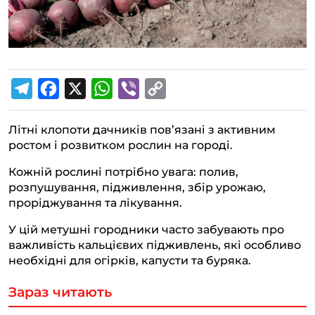
T
F
X
W
V
C
e
a
h
i
o
Літні клопоти дачників пов’язані з активним
l
c
a
b
p
ростом і розвитком рослин на городі.
e
e
t
e
y
Кожній рослині потрібно увага: полив,
g
b
s
r
L
розпушування, підживлення, збір урожаю,
r
o
A
i
проріджування та лікування.
a
o
p
n
У цій метушні городники часто забувають про
m
k
p
k
важливість кальцієвих підживлень, які особливо
необхідні для огірків, капусти та буряка.
Зараз читають