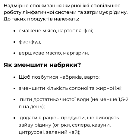
Надмірне споживання жирної їжі сповільнює
роботу лімфатичної системи та затримує рідину.
До таких продуктів належать:
смажене м’ясо, картопля-фрі;
фастфуд;
вершкове масло, маргарин.
Як зменшити набряки?
Щоб позбутися набряків, варто:
зменшити кількість солоної та жирної їжі;
пити достатньо чистої води (не менше 1,5-2
л на день);
додати в раціон продукти, що виводять
зайву рідину (огірки, селера, кавуни,
цитрусові, зелений чай);