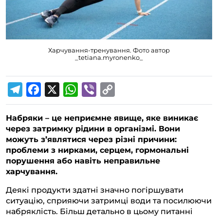
Харчування-тренування. Фото автор
_tetiana.myronenko_
T
F
X
W
V
C
e
a
h
i
o
Набряки – це неприємне явище, яке виникає
l
c
a
b
p
через затримку рідини в організмі. Вони
e
e
t
e
y
можуть з’являтися через різні причини:
g
b
s
r
L
проблеми з нирками, серцем, гормональні
порушення або навіть неправильне
r
o
A
i
харчування.
a
o
p
n
Деякі продукти здатні значно погіршувати
m
k
p
k
ситуацію, сприяючи затримці води та посилюючи
набряклість. Більш детально в цьому питанні