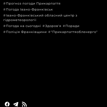
Прогноз погоди Прикарпаття
Погода Івано-Франківськ
Івано-Франківський обласний центр з
гідрометеорології
Погода на сьогодні
Здоров'я
Поради
Поліція Франківщини
"Прикарпаттяобленерго"
КАТЕГОРІЇ
Головні новини за сьогодні
Новини Івано-Франківська
Новини Прикарпаття
Новини України та світу
Статті та блоги
Новини бізнесу