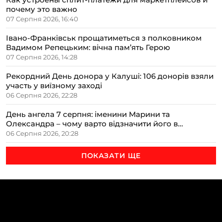
почему это важно
07 Серпня 2026, 16:40
Івано-Франківськ прощатиметься з полковником
Вадимом Репецьким: вічна пам’ять Герою
07 Серпня 2026, 14:28
Рекордний День донора у Калуші: 106 донорів взяли
участь у виїзному заході
06 Серпня 2026, 22:28
День ангела 7 серпня: іменини Марини та
Олександра – чому варто відзначити його в
сімейному колі
06 Серпня 2026, 20:28
ПОКАЗАТИ ЩЕ
ТЕМИ