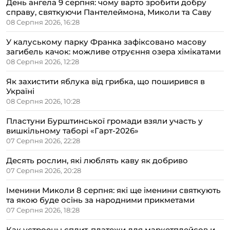
День ангела 9 серпня: чому варто зробити добру
справу, святкуючи Пантелеймона, Миколи та Саву
08 Серпня 2026, 16:28
У калуському парку Франка зафіксовано масову
загибель качок: можливе отруєння озера хімікатами
08 Серпня 2026, 12:28
Як захистити яблука від грибка, що поширився в
Україні
08 Серпня 2026, 10:28
Пластуни Бурштинської громади взяли участь у
вишкільному таборі «Гарт-2026»
07 Серпня 2026, 22:28
Десять рослин, які люблять каву як добриво
07 Серпня 2026, 20:28
Іменини Миколи 8 серпня: які ще іменини святкують
та якою буде осінь за народними прикметами
07 Серпня 2026, 18:28
Как устроены сплит-платежи для маркетплейсов и